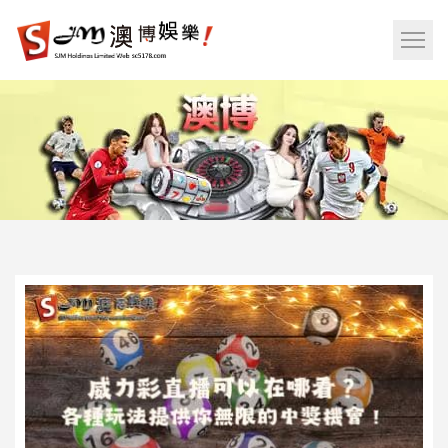
娛
樂
網
城|
站
百
選
家
單
樂|
按
運
鈕
彩|
天
天
樂|
樂
透
彩
球|
老
虎