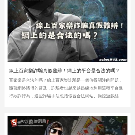
線上百家樂詐騙真假難辨！網上的平台是合法的嗎？
百家樂是合法的嗎？線上百家樂詐騙是一個值得關注的問題，
隨著網絡賭博的普及，詐騙者也越來越熟練地利用這種平台進
行欺詐行為，這些詐騙手法包括假冒合法網站、操控遊戲結...