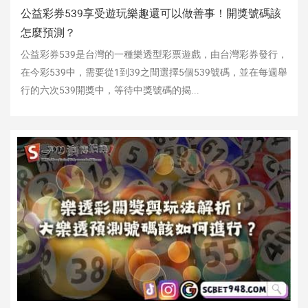
公益彩券539享受遊玩樂趣還可以做善事！開獎號碼該
怎麼預測？
公益彩券539是台灣的一種樂透型彩票遊戲，由台灣彩券發行，
在今彩539中，需要從1到39之間選擇5個539號碼，並在每週舉
行的六次539開獎中，等待中獎號碼的揭...