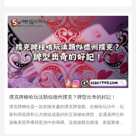
撲克牌梭哈玩法類似德州撲克？牌型出奇的好記！
撲克牌梭哈是一款刺激有趣的撲克牌遊戲，在梭哈玩法中，玩
家利用底牌和公共牌組成最好的五張梭哈牌型，並通過押注和
策略來競爭獲得彩池中的籌碼。這個遊戲在賭場、家庭聚會...