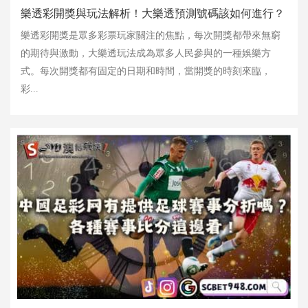
樂透彩開獎與玩法解析！大樂透預測號碼該如何進行？
樂透彩開獎是眾多彩票玩家關注的焦點，每次開獎都帶來無窮
的期待與激動，大樂透玩法成為眾多人民參與的一種娛樂方
式。每次開獎都有固定的日期和時間，當開獎的時刻來臨，
彩...