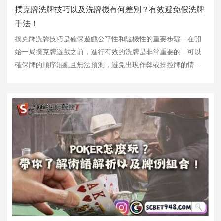
撲克牌洗牌技巧以及洗牌機有何差別？有效避免假洗牌
手法！
撲克牌洗牌技巧是確保遊戲公平性和隨機性的重要步驟，在開
始一局撲克牌遊戲之前，進行有效的洗牌是非常重要的，可以
確保牌的順序混亂且無法預測，避免出現作弊或操控牌的情...