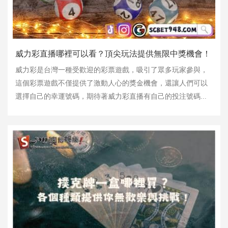
機
威力彩直播哪裡可以看？頂尖玩法提供無限中獎機會！
威力彩是台灣一種受歡迎的彩票遊戲，吸引了眾多玩家參與，
這個彩票遊戲不僅提供了激動人心的獎金機會，還讓人們可以
選擇自己的幸運號碼，期待著威力彩直播有自己的投注號碼...