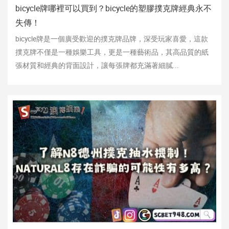
bicycle牌哪裡可以買到？bicycle的塑膠撲克牌經典永不
失傳！
bicycle牌是一個廣受歡迎的撲克牌品牌，深受玩家喜愛，這款
撲克牌不僅是一種娛樂工具，更是一種藝術品，其高品質的紙
張材質和經典的背面設計，讓每張牌都充滿著細膩...