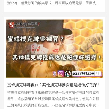
漸成為一種受歡迎的娛樂形式，玩家可以透過電腦、手機或...
蜜蜂撲克牌哪裡買？其他撲克牌推薦也是絕佳好選擇！
蜜蜂撲克牌哪裡買？蜜蜂撲克牌是一款擁有獨特設計的撲克牌
產品，這款牌組通常以蜜蜂圖案或紋理作為特色，使其在外觀
上與傳統的撲克牌有所區別。不僅在賭場和撲克愛好者中廣...