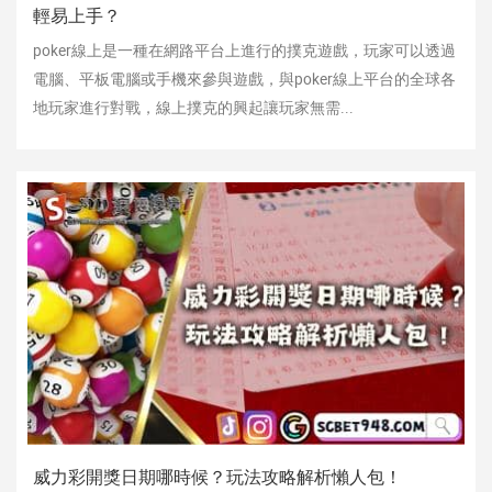
輕易上手？
poker線上是一種在網路平台上進行的撲克遊戲，玩家可以透過
電腦、平板電腦或手機來參與遊戲，與poker線上平台的全球各
地玩家進行對戰，線上撲克的興起讓玩家無需...
威力彩開獎日期哪時候？玩法攻略解析懶人包！