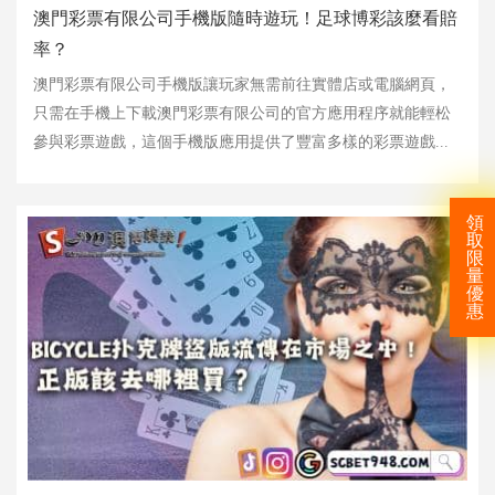
澳門彩票有限公司手機版隨時遊玩！足球博彩該麼看賠
率？
澳門彩票有限公司手機版讓玩家無需前往實體店或電腦網頁，
只需在手機上下載澳門彩票有限公司的官方應用程序就能輕松
參與彩票遊戲，這個手機版應用提供了豐富多樣的彩票遊戲...
領
取
限
量
優
惠