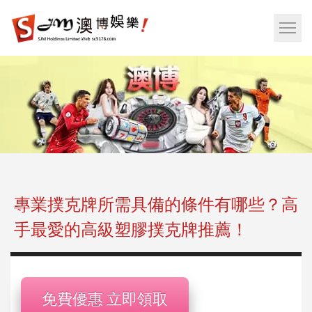
娛
樂
網
城|
站
百
選
家
單
樂|
按
運
鈕
彩|
天
天
樂|
專業撲克牌所需具備的條件有哪些？高
樂
手最愛的高級塑膠撲克牌推薦！
透
彩
球|
老
免費優惠 立即領取
虎