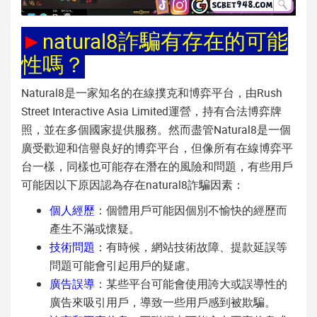
►
natural8詐騙有存在的可能
性嗎？
Natural8是一家知名的在線撲克和博弈平台，由Rush
Street Interactive Asia Limited運營，持有合法博弈牌
照，並在多個國家提供服務。然而盡管Natural8是一個
廣受歡迎和信譽良好的博弈平台，但像所有在線博弈平
台一樣，同樣也可能存在潛在的風險和問題，有些用戶
可能因以下原因認為存在natural8詐騙因素：
個人經歷
：個體用戶可能因個別不愉快的經歷而
產生不滿或懷疑。
技術問題
：有時候，網站技術故障、提款延誤等
問題可能會引起用戶的疑慮。
廣告誤導
：某些平台可能會使用誇大或誤導性的
廣告來吸引用戶，導致一些用戶感到被欺騙。