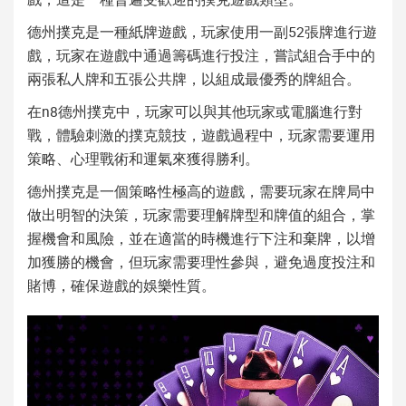
德州撲克是一種紙牌遊戲，玩家使用一副52張牌進行遊
戲，玩家在遊戲中通過籌碼進行投注，嘗試組合手中的
兩張私人牌和五張公共牌，以組成最優秀的牌組合。
在n8德州撲克中，玩家可以與其他玩家或電腦進行對
戰，體驗刺激的撲克競技，遊戲過程中，玩家需要運用
策略、心理戰術和運氣來獲得勝利。
德州撲克是一個策略性極高的遊戲，需要玩家在牌局中
做出明智的決策，玩家需要理解牌型和牌值的組合，掌
握機會和風險，並在適當的時機進行下注和棄牌，以增
加獲勝的機會，但玩家需要理性參與，避免過度投注和
賭博，確保遊戲的娛樂性質。