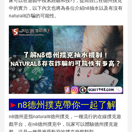
家可以在遊戲中積累經驗和技巧，提高自己在德州撲克
中的實力，以下內文也將為各位介紹
n8抽水
以及有沒有
natural8詐騙
的可能性。
►
n8德州撲克帶你一起了解
n8德州是指natural8德州撲克，一種流行的在線撲克遊
戲平台，在n8德州撲克中，玩家可以體驗德州撲克遊
戲，這是一種普遍受歡迎的撲克遊戲類型。