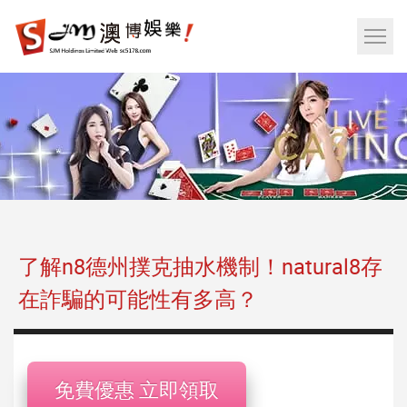
娛
樂
網
城|
站
百
選
家
單
樂|
按
運
鈕
彩|
天
天
樂|
了解n8德州撲克抽水機制！natural8存
樂
在詐騙的可能性有多高？
透
彩
球|
老
免費優惠 立即領取
虎