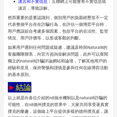
謠言和不實信息
：互聯網上可能會有不實信息或
謠言，導致誤解。
然而重要的是要認識到，個別用戶的負面經歷並不一定
代表整個平台存在詐騙行為，在評估一個博弈平台時，
用戶應該綜合考慮多個因素，包括平台的合法性、監管
情況、用戶評價等，以形成客觀的判斷。
如果用戶遇到任何問題或疑慮，建議及時與Natural8的
客服團隊聯系，向官方咨詢並解決問題，此外可以查閱
獨立的natural8詐騙評論網站和論壇，了解其他用戶的
經驗和意見，保持警惕和謹慎是參與任何在線博弈活動
的基本原則。
►
結論
以上就是向各位介紹的
n8抽水
機制以及
natural8詐騙
的
可能性，在
n8德州
撲克的世界中，大家共同享受著真實
撲克的樂趣，這個線上平台提供多樣的德州撲克桌，讓