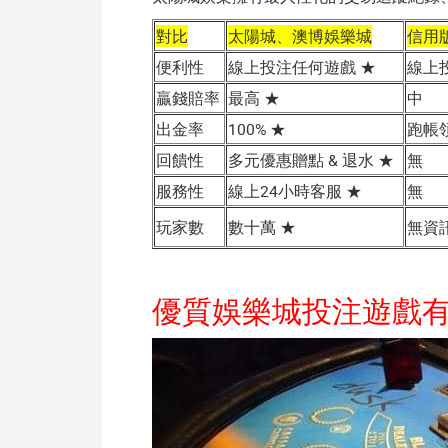
對比
太陽城、澳博娛樂城
信用
便利性
線上投注任何遊戲 ★
線上
贏錢賠率
最高 ★
中
出金率
100% ★
跑帳
回饋性
多元優惠贈點 & 退水 ★
無
服務性
線上24小時客服 ★
無
玩家數
數十萬 ★
無資
優質娛樂城投注遊戲