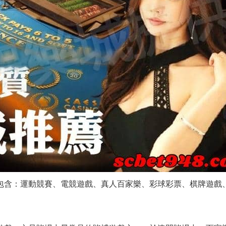
包含：運動競賽、電競遊戲、真人百家樂、彩球彩票、棋牌遊戲