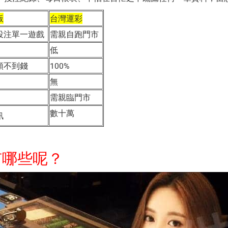
版
台灣運彩
投注單一遊戲
需親自跑門市
低
領不到錢
100%
無
需親臨門市
數十萬
訊
有哪些呢？