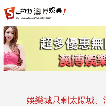
娛
樂
城|
百
家
樂|
運
彩|
天
天
樂|
樂
透
彩
球|
娛樂城只剩太陽城、
老
虎