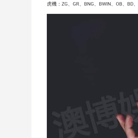
虎機：ZG、GR、BNG、BWIN、OB、B