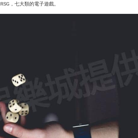
D、RSG，七大類的電子遊戲。