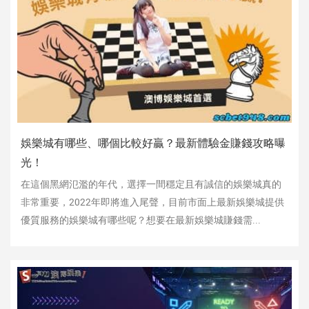
娛樂城有哪些、哪個比較好贏？最新體驗金賺錢攻略曝
光！
在這個黑網氾濫的年代，選擇一間穩定且有誠信的娛樂城真的
非常重要，2022年即將進入尾聲，目前市面上最新娛樂城提供
優質服務的娛樂城有哪些呢？想要在最新娛樂城賺錢需...