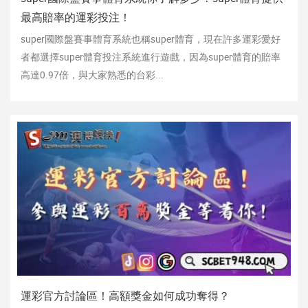
最高賠率的運彩投注！
super國際盤賽事體育系統也稱super體育，現在許多運彩愛好
者都選擇super體育投注系統進行遊戲，因為super體育的賠率
高達0.97倍，與大家熟悉的台彩...
運彩官方討論區！高額獎金如何成功奪得？