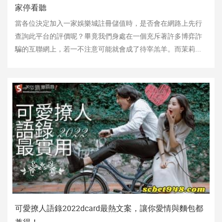
家停看聽
當各位決定加入一家娛樂城註冊儲值時，是否會在網路上先行
查詢此平台的評價呢？畢竟我們身處在一個充斥著許多博弈詐
騙的互聯網上，若一不注意可能就會成了待宰羔羊。而茉莉...
可愛撩人語錄2022dcard最熱文案，讓你愛情與麵包都
兼得！