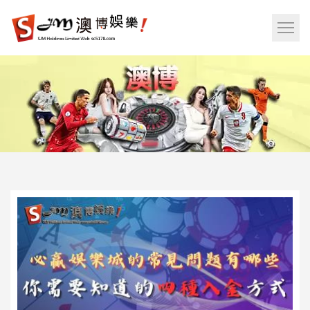
娛
樂
網
城|
站
百
選
家
單
樂|
按
運
鈕
彩|
天
天
樂|
樂
透
彩
球|
老
虎