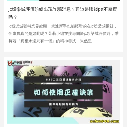
jc娛樂城評價紛紛出現詐騙消息？難道是賺錢ptt不屬實
嗎？
jc娛樂城號稱業界龍頭，就連新手也能輕鬆的在jc娛樂城賺錢，
但事實真的是如此嗎？茉莉小編在搜尋關於jc娛樂城評價時，秉
持著『真相永遠只有一個』的精神尋找，果然皇...