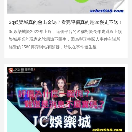
3q娛樂城真的會出金嗎？看完評價真的是3q慢走不送！
3q娛樂城於2022年上線，這個平台的名稱對於長年走跳線上娛
樂城產業的玩家來說應該不陌生，因為與球棒毆人事件主謀所
經營的2580博弈網站有關聯，所以在事件發生後...