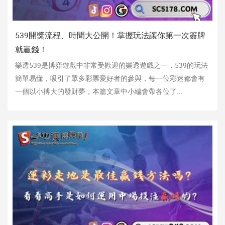
539開獎流程、時間大公開！掌握玩法讓你第一次簽牌
就贏錢！
樂透539是博弈遊戲中非常受歡迎的樂透遊戲之一，539的玩法
簡單易懂，吸引了眾多彩票愛好者的參與，每一位彩迷都會有
一個以小搏大的發財夢，本篇文章中小編會帶各位了...