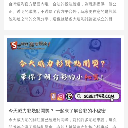
台灣運彩官方是國內唯一合法的投注管道，為玩家提供一個公
正、透明的環境，不過除了官方平台外，玩家更在意的是與其
他彩迷之間的交流分享，這也就是各大運彩討論區成立的目...
今天威力彩幾點開獎？ 一起來了解台彩的小秘密！
今天威力彩的關注度已經達到高峰，對於許多彩迷來說，每次
開獎都充滿了期待和興奮，有的人希望這次能夠心想事成，有