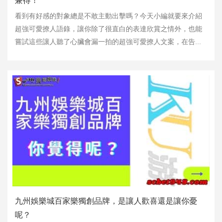
看到有好感的對象總是不敢主動出擊嗎？今天小編就要來介紹
超強可愛撩人語錄，讓你除了很直白的表達欣賞之情外，也能
嘗試這些讓人聽了心臟會漏一拍的超強可愛撩人文案，在告...
九州娛樂城百家樂獨創品牌，是讓人歡喜還是讓你憂
呢？