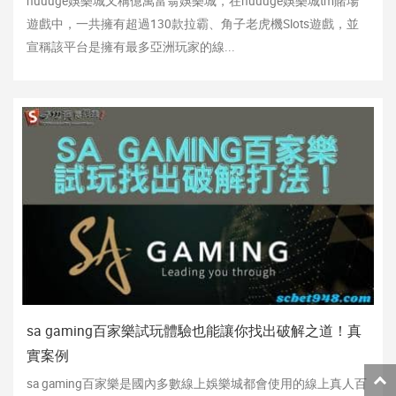
huuuge娛樂城又稱億萬富翁娛樂城，在huuuge娛樂城tm賭場
遊戲中，一共擁有超過130款拉霸、角子老虎機Slots遊戲，並
宣稱該平台是擁有最多亞洲玩家的線...
sa gaming百家樂試玩體驗也能讓你找出破解之道！真
實案例
返
sa gaming百家樂是國內多數線上娛樂城都會使用的線上真人百