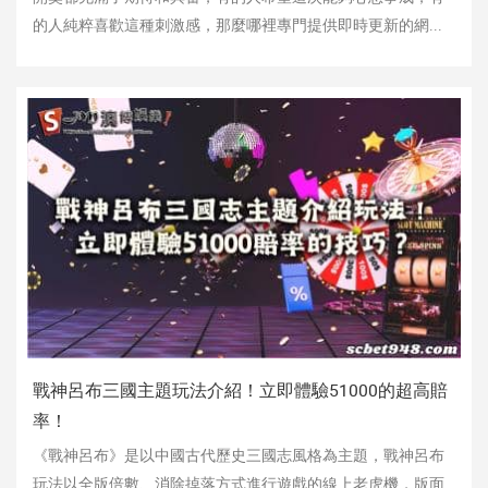
的人純粹喜歡這種刺激感，那麼哪裡專門提供即時更新的網...
戰神呂布三國主題玩法介紹！立即體驗51000的超高賠
率！
《戰神呂布》是以中國古代歷史三國志風格為主題，戰神呂布
玩法以全版倍數、消除掉落方式進行遊戲的線上老虎機，版面