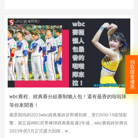
領
取
限
量
優
惠
wbc賽程、經典賽分組賽制懶人包！還有最香的啦啦隊
等你來聞香！
萬眾期待的2023wbc經典賽終於即將到來，受COVID-19疫情影
響，第五屆WBC世界棒球經典賽延遲2年後，wbc賽程終於將在
2023年的3月正式盛大回歸，w...