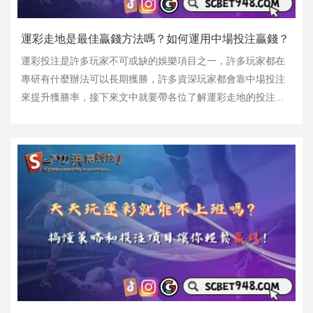
運彩走地是最佳贏錢方法嗎？如何運用中場投注贏錢？
運彩投注是許多玩家不可或缺的娛樂項目之一，許多玩家都在
專研有什麼辦法可以長期獲勝，許多資深玩家都會靠中場投注
來提升獲勝率，接下來文中就要帶各位了解運彩走地的投注...