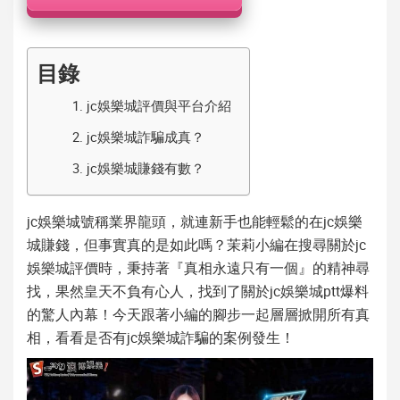
機
目錄
1.
jc娛樂城評價與平台介紹
2.
jc娛樂城詐騙成真？
3.
jc娛樂城賺錢有數？
jc娛樂城
號稱業界龍頭，就連新手也能輕鬆的在
jc娛樂
城賺錢
，但事實真的是如此嗎？茉莉小編在搜尋關於
jc
娛樂城評價
時，秉持著『真相永遠只有一個』的精神尋
找，果然皇天不負有心人，找到了關於
jc娛樂城ptt
爆料
的驚人內幕！今天跟著小編的腳步一起層層掀開所有真
相，看看是否有
jc娛樂城詐騙
的案例發生！