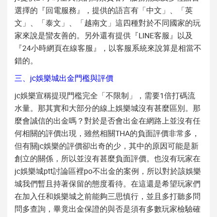
選擇的『回電服務』，提供的語言有「中文」、「英
文」、「泰文」、「越南文」這四種對於不同國家的玩
家來說是蠻友善的。另外還有提供『LINE客服』以及
『24小時網頁在線客服』，以客服系統來說算是相當不
錯的。
三、jc娛樂城出金門檻與評價
jc娛樂宣稱提現門檻完全「不限制」，需要1倍打碼流
水量。那其實和大部分的線上娛樂城沒有甚麼區別。那
麼會誠信的出金嗎？對於是否會出金在網路上並沒有任
何相關的評價出現，雖然相關THA的負面評價非常多，
但有關jc娛樂的評價卻出奇的少，其中的原因可能是新
創立的關係，所以並沒有甚麼負面評價。也沒有玩家在
jc娛樂城ptt討論區裡po不出金的案例，所以對於該娛樂
城我們暫且持著保留的態度看待。在這還是希望玩家們
在加入任和娛樂城之前能夠三思慎行，並且多打聽多問
問多查詢，畢竟出金保證的與否是須有多數玩家檢驗確