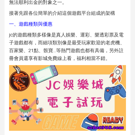
無法順利出金的對象之一。
接著先跟各位簡單的介紹這個遊戲平台組成的架構
一、遊戲種類與優惠
jc的遊戲種類多樣像是真人娛樂、運彩、樂透彩票及電
子遊戲都有，而細項類別像是最受玩家歡迎的老虎機、
百家樂、21點、骰寶…等熱門遊戲也都有具備，另外註
冊會員還享有影城免費線上看，福利相當不錯。