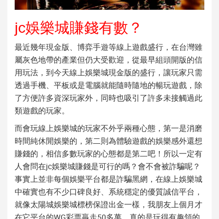
jc娛樂城賺錢有數？
最近幾年現金版、博弈手遊等線上遊戲盛行，在台灣雖
屬灰色地帶的產業但仍大受歡迎，從最早組頭開版的信
用玩法，到今天線上娛樂城現金版的盛行，讓玩家只需
透過手機、平板或是電腦就能隨時隨地的暢玩遊戲，除
了方便許多資深玩家外，同時也吸引了許多未接觸過此
類遊戲的玩家。
而會玩線上娛樂城的玩家不外乎兩種心態，第一是消磨
時間純休閒娛樂的，第二則為體驗遊戲的娛樂感外還想
賺錢的，相信多數玩家的心態都是第二吧！所以一定有
人會問在
jc娛樂城賺錢
是可行的嗎？會不會被詐騙呢？
事實上並非每個娛樂平台都是詐騙黑網，在線上娛樂城
中確實也有不少口碑良好、系統穩定的優質誠信平台，
就像太陽城娛樂城標榜保證出金一樣，我朋友上個月才
在它平台的WG彩票贏走50多萬，真的是玩得有趣領的