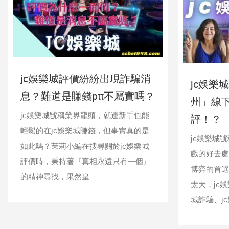
機
jc娛樂城評價紛紛出現詐騙消
jc娛樂
息？難道是賺錢ptt不屬實嗎？
州」線
jc娛樂城號稱業界龍頭，就連新手也能
評！？
輕鬆的在jc娛樂城賺錢，但事實真的是
jc娛樂城
如此嗎？茉莉小編在搜尋關於jc娛樂城
戲的好去處
評價時，秉持著『真相永遠只有一個』
博弈的首選
的精神尋找，果然皇...
太大，jc娛
城詐騙、jc娛