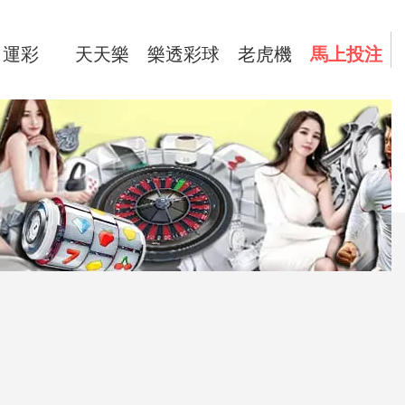
運彩
天天樂
樂透彩球
老虎機
馬上投注