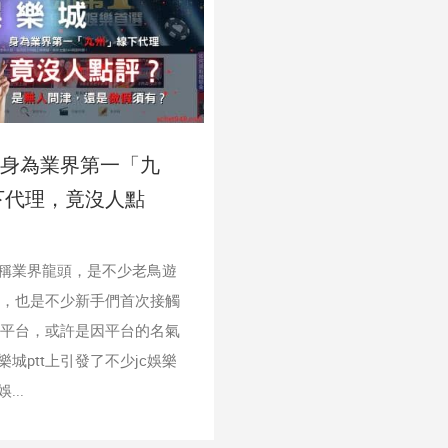
城身為業界第一「九
下代理，竟沒人點
號稱業界龍頭，是不少老鳥遊
，也是不少新手們首次接觸
平台，或許是因平台的名氣
樂城ptt上引發了不少jc娛樂
...