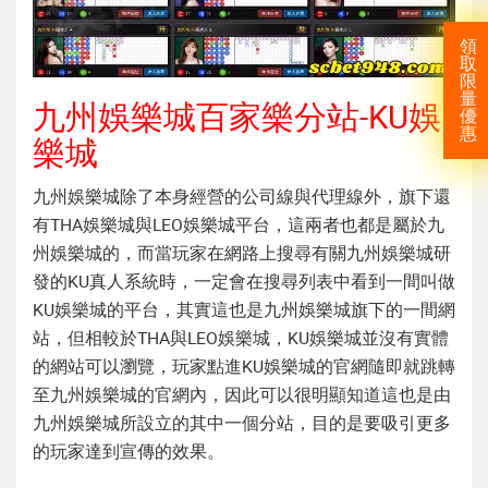
領
取
限
量
九州娛樂城百家樂分站-KU娛
優
惠
樂城
九州娛樂城除了本身經營的公司線與代理線外，旗下還
有THA娛樂城與LEO娛樂城平台，這兩者也都是屬於九
州娛樂城的，而當玩家在網路上搜尋有關九州娛樂城研
發的KU真人系統時，一定會在搜尋列表中看到一間叫做
KU娛樂城的平台，其實這也是九州娛樂城旗下的一間網
站，但相較於THA與LEO娛樂城，KU娛樂城並沒有實體
的網站可以瀏覽，玩家點進KU娛樂城的官網隨即就跳轉
至九州娛樂城的官網內，因此可以很明顯知道這也是由
九州娛樂城所設立的其中一個分站，目的是要吸引更多
的玩家達到宣傳的效果。