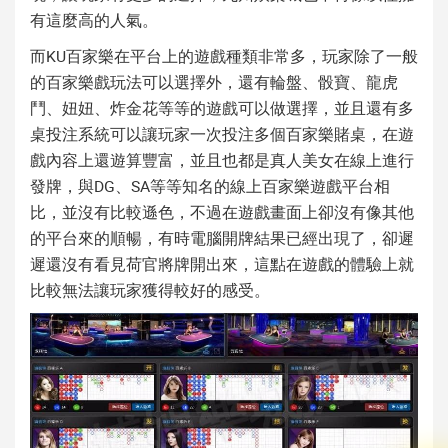
有這麼高的人氣。
而KU百家樂在平台上的遊戲種類非常多，玩家除了一般
的百家樂戲玩法可以選擇外，還有輪盤、骰寶、龍虎
鬥、妞妞、炸金花等等的遊戲可以做選擇，並且還有多
桌投注系統可以讓玩家一次投注多個百家樂賭桌，在遊
戲內容上還遊算豐富，並且也都是真人美女在線上進行
發牌，與DG、SA等等知名的線上百家樂遊戲平台相
比，並沒有比較遜色，不過在遊戲畫面上卻沒有像其他
的平台來的順暢，有時電腦開牌結果已經出現了，卻遲
遲還沒有看見荷官將牌開出來，這點在遊戲的體驗上就
比較無法讓玩家獲得較好的感受。