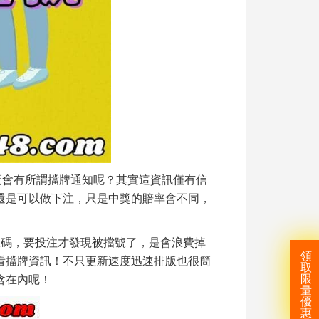
麼會有所謂擋牌通知呢？其實這資訊僅有信
還是可以做下注，只是中獎的賠率會不同，
號碼，要投注才發現被擋號了，是會浪費掉
領
看擋牌資訊！不只更新速度迅速排版也很簡
取
含在內呢！
限
量
優
惠