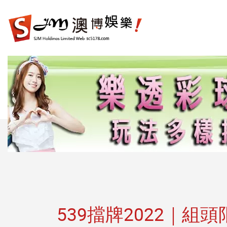
娛
樂
城|
百
家
樂|
運
彩|
天
天
樂|
樂
透
彩
球|
539擋牌2022｜
老
虎