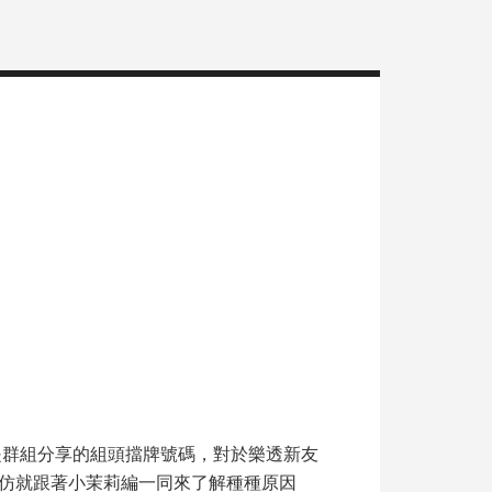
是群組分享的
組頭擋牌
號碼，對於樂透新友
仿就跟著小茉莉編一同來了解種種原因