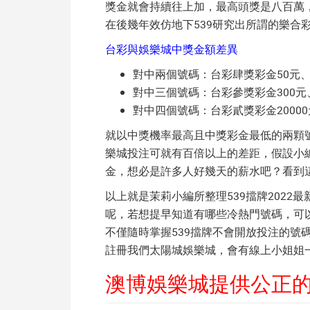
獎金就會持續往上加，最高頭獎是八百萬
在後幾年效仿地下539研究出所謂的樂合
台彩與娛樂城中獎金額差異
對中兩個號碼：台彩肆獎彩金50元、
對中三個號碼：台彩參獎彩金300元
對中四個號碼：台彩貳獎彩金20000
就以中獎機率最高且中獎彩金最低的兩顆
樂城投注可就有百倍以上的差距，假設小編投注
金，想必是許多人好幾天的薪水吧？看到
以上就是茉莉小編所整理
539擋牌2022
最
呢，若想提早知道有哪些冷熱門號碼，可
不僅隨時掌握
539擋牌不會開
放投注的號
註冊我們太陽城娛樂城，會有線上小姐姐
澳博娛樂城提供公正