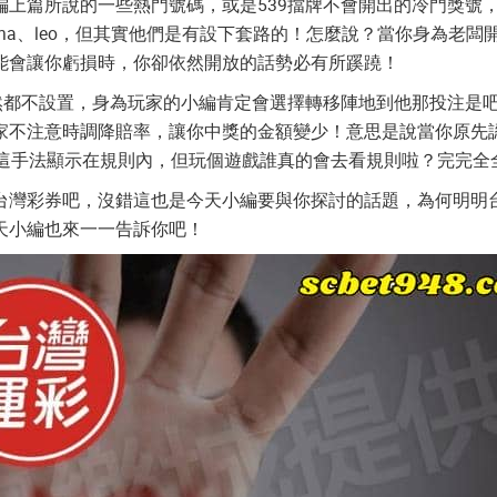
上篇所說的一些熱門號碼，或是539擋牌不會開出的冷門獎號，
ha、leo，但其實他們是有設下套路的！怎麼說？當你身為老
能會讓你虧損時，你卻依然開放的話勢必有所蹊蹺！
娛樂城竟然都不設置，身為玩家的小編肯定會選擇轉移陣地到他那投注
不注意時調降賠率，讓你中獎的金額變少！意思是說當你原先認
將這手法顯示在規則內，但玩個遊戲誰真的會去看規則啦？完完全
台灣彩券吧，沒錯這也是今天小編要與你探討的話題，為何明明
天小編也來一一告訴你吧！