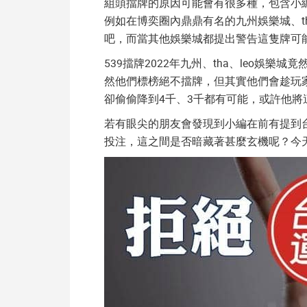
組頭擋牌的原因可能會有很多種，包含小編
例如在博奕圈內鼎鼎有名的九州娛樂城、t
吧，而當其他娛樂城都提出警告這隻牌可
539擋牌2022年九州、tha、leo
然他們標榜絕不擋牌，但其實他們會趁玩家
卻偷偷降到4千、3千都有可能，或許他
若有眼尖的朋友會發現到小編在前有提到
投注，這之間是否暗藏著甚麼玄機呢？今