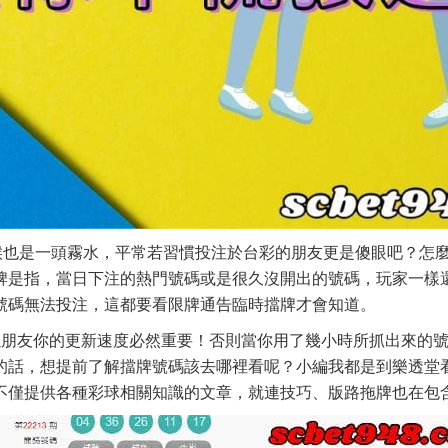
時候也是一頭霧水，平常若習慣投注於台彩的朋友更是傻眼吧？怎
牌是指，當日下注的熱門號碼或是很久沒開出的號碼，玩家一樣
號碼無法投注，這都要看限牌通告臨時擋牌才會知道。
以朋友你的更新速度必然重要！否則當你用了幾小時所抓出來的
的話，想提前了解擋牌號碼該去哪裡看呢？小編我都是到樂透堂
不僅提供各種彩球相關知識的文章，就連技巧、版路拖牌也在包