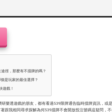
注途徑，那麼有不擋牌的嗎？
哪個是玩家的最佳選擇？
快遊戲！
鑽研樂透遊戲的朋友，都有看過
539限牌通告臨時擋牌
資訊，或
有著跟我相同尋求探解為何
539擋牌不會開
放投注號碼這疑問，不