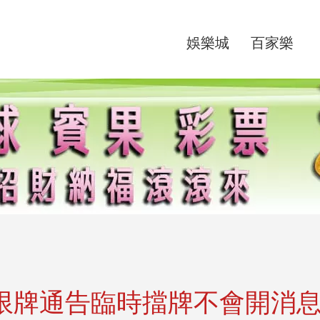
娛樂城
百家樂
組頭限牌通告臨時擋牌不會開消