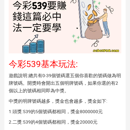
今彩539基本玩法:
遊戲說明:總共有0-39個號碼選五個你喜歡的號碼做為明
牌號碼。開獎時會開出五個明牌號碼，如果你選的有2
個以上的號碼相同即為中獎。
中獎的明牌號碼越多，獎金也會越多，獎金如下:
1.頭獎:539的5個號碼都相同，獎金8000000元
2.二獎:539的4個號碼都相同，獎金20000元