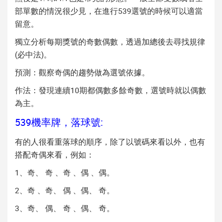
部單數的情況很少見，在進行539選號的時候可以適當
留意。
獨立分析每期獎號的奇數偶數，透過加總後去尋找規律
(必中法)。
預測：觀察奇偶的趨勢做為選號依據。
作法：發現連續10期都偶數多餘奇數，選號時就以偶數
為主。
539機率牌，落球號:
有的人很看重落球的順序，除了以號碼來看以外，也有
搭配奇偶來看，例如：
1、奇、 奇 、奇 、偶 、偶。
2、奇 、奇、 偶 、偶、 奇。
3、奇、 偶、 奇 、偶、 奇。