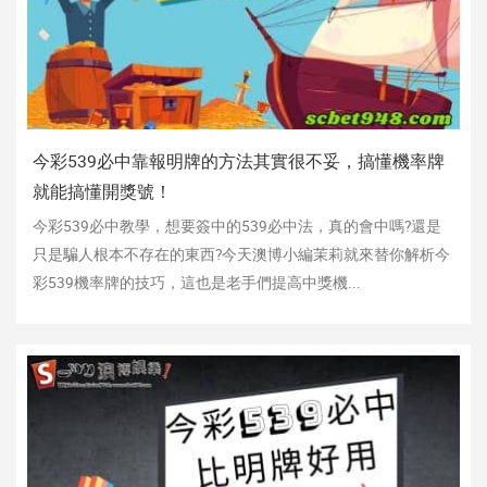
機
今彩539必中靠報明牌的方法其實很不妥，搞懂機率牌
就能搞懂開獎號！
今彩539必中教學，想要簽中的539必中法，真的會中嗎?還是
只是騙人根本不存在的東西?今天澳博小編茉莉就來替你解析今
彩539機率牌的技巧，這也是老手們提高中獎機...