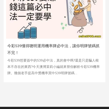
今彩539懂得聰明運用機率牌必中法，讓你明牌號碼抓
不完！
今彩539想要簽中的539必中法，真的會中嗎?還是只是騙人根
本不存在的東西?今天澳博茉莉小編就來替你解析今彩539機率
牌。幾個老手提高中獎機率買中539明牌號碼...