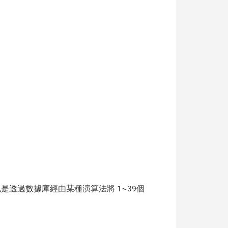
是透過數據庫經由某種演算法將 1~39個