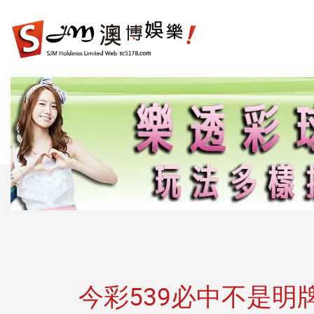
娛
樂
城|
百
家
樂|
運
彩|
天
天
樂|
樂
透
彩
球|
今彩539必中不是
老
虎