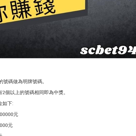
歡的號碼做為明牌號碼。
有2個以上的號碼相同即為中獎。
如下:
0000元
000元
元