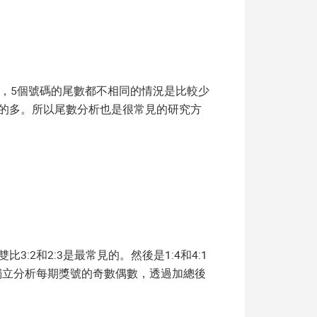
號碼，5個號碼的尾數都不相同的情況是比較少
容易的多。所以尾數分析也是很常見的研究方