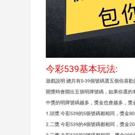
今彩539基本玩法:
遊戲說明:總共有0-39個號碼選五個你喜
開獎時會開出五個明牌號碼，如果你選的
中獎的明牌號碼越多，獎金也會越多，獎金
1.頭獎:今彩539的5個號碼都相同，獎金800
2.二獎:今彩539的4個號碼都相同，獎金20
3.三獎:今彩539的3號碼都相同，獎金300