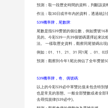
預測：取一段歷史時間的資料，判斷該資料
作法：取30日或半年內的資料，透過統計
539機率牌，尾數牌:
尾數是指539獎號的個位數，例如獎號16
見的。今彩539一共39個號碼選擇起來
法。 一樣取歷史資料，觀察同尾號碼出現的
例如：01、11、21、31 同1尾 ， 01、
預測：觀察到今年1尾比例佔了全年獎號5