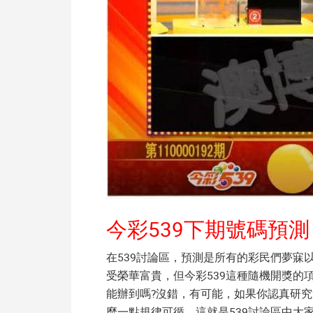
今彩539下期號碼預測
在539討論區，預測是所有的彩民們夢寐
受榮華富貴，但今彩539這種隨機開獎的
能辦到嗎?沒錯，有可能，如果你認真研究
麼一點規律可循，這就是539討論區中大