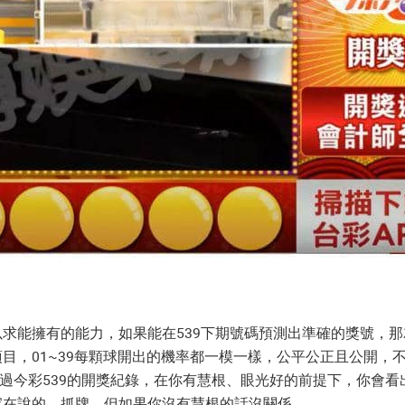
以求能擁有的能力，如果能在539下期號碼預測出準確的獎號，
項目，01~39每顆球開出的機率都一模一樣，公平公正且公開
過今彩539的開獎紀錄，在你有慧根、眼光好的前提下，你會
家在說的，抓牌，但如果你沒有慧根的話沒關係。