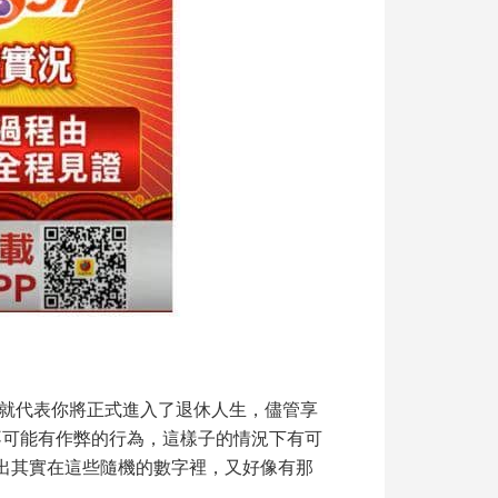
那就代表你將正式進入了退休人生，儘管享
，不可能有作弊的行為，這樣子的情況下有可
看出其實在這些隨機的數字裡，又好像有那