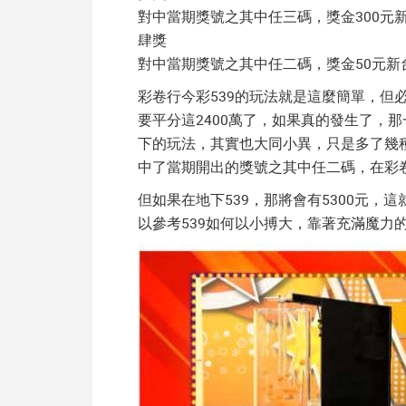
對中當期獎號之其中任三碼，獎金300元
肆獎
對中當期獎號之其中任二碼，獎金50元新
彩卷行今彩539的玩法就是這麼簡單，但
要平分這2400萬了，如果真的發生了，
下的玩法，其實也大同小異，只是多了幾
中了當期開出的獎號之其中任二碼，在彩卷
但如果在地下539，那將會有5300元，
以參考539如何以小搏大，靠著充滿魔力