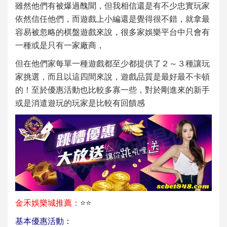
雖然他們有被爆過醜聞，但我相信還是有不少忠實玩家
依然信任他們，而遊戲上小編還是覺得很不錯，就拿最
容易被忽略的棋盤遊戲來說，很多家娛樂平台中只會有
一種或是只有一家廠商，
但在他們家每單一種遊戲都至少都提供了２～３種讓玩
家挑選，而且以這四間來說，遊戲品質是最好最不卡頓
的！至於優惠活動也比較多寡一些，對於剛進來的新手
或是消遣遊玩的玩家是比較有回饋感
金禾娛樂城推薦：
⭐⭐
基本優惠活動：