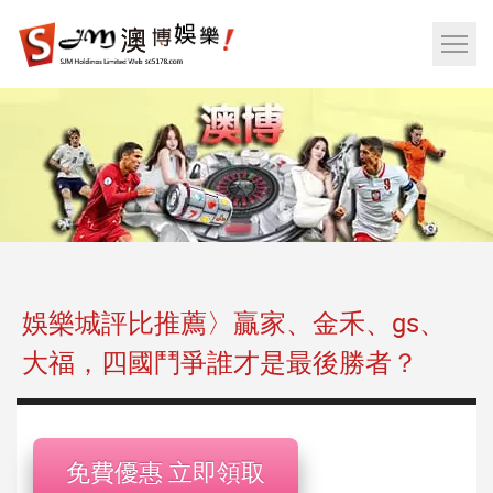
娛
樂
網
城|
站
百
選
家
單
樂|
按
運
鈕
彩|
天
天
樂|
娛樂城評比推薦〉贏家、金禾、gs、
樂
大福，四國鬥爭誰才是最後勝者？
透
彩
球|
老
免費優惠 立即領取
虎