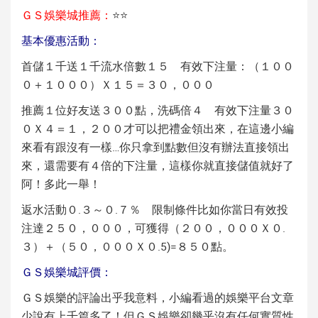
ＧＳ娛樂城推薦：
⭐⭐
基本優惠活動：
首儲１千送１千流水倍數１５ 有效下注量：（１００
０＋１０００）Ｘ１５＝３０，０００
推薦１位好友送３００點，洗碼倍４ 有效下注量３０
０Ｘ４＝１，２００才可以把禮金領出來，在這邊小編
來看有跟沒有一樣…你只拿到點數但沒有辦法直接領出
來，還需要有４倍的下注量，這樣你就直接儲值就好了
阿！多此一舉！
返水活動０.３～０.７％ 限制條件比如你當日有效投
注達２５０，０００，可獲得（２００，０００Ｘ０.
３）＋（５０，０００Ｘ０.5)=８５０點。
ＧＳ娛樂城評價：
ＧＳ娛樂的評論出乎我意料，小編看過的娛樂平台文章
少說有上千篇多了！但ＧＳ娛樂卻幾乎沒有任何實質性