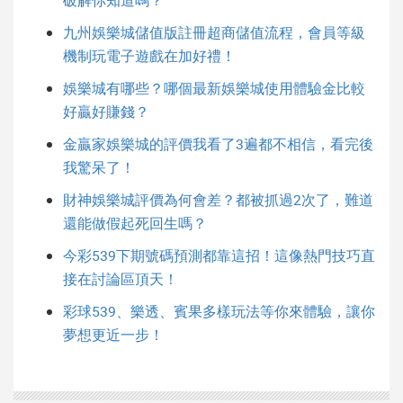
九州娛樂城儲值版註冊超商儲值流程，會員等級
機制玩電子遊戲在加好禮！
娛樂城有哪些？哪個最新娛樂城使用體驗金比較
好贏好賺錢？
金贏家娛樂城的評價我看了3遍都不相信，看完後
我驚呆了！
財神娛樂城評價為何會差？都被抓過2次了，難道
還能做假起死回生嗎？
今彩539下期號碼預測都靠這招！這像熱門技巧直
接在討論區頂天！
彩球539、樂透、賓果多樣玩法等你來體驗，讓你
夢想更近一步！