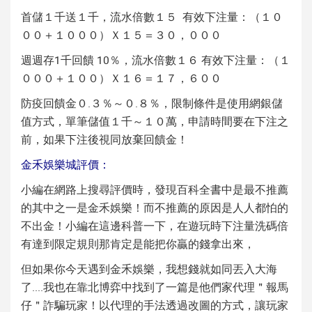
首儲１千送１千，流水倍數１５ 有效下注量：（１０
００＋１０００）Ｘ１５＝３０，０００
週週存1千回饋 10％，流水倍數１６ 有效下注量：（１
０００＋１００）Ｘ１６＝１７，６００
防疫回饋金０.３％～０.８％，限制條件是使用網銀儲
值方式，單筆儲值１千～１０萬，申請時間要在下注之
前，如果下注後視同放棄回饋金！
金禾娛樂城評價：
小編在網路上搜尋評價時，發現百科全書中是最不推薦
的其中之一是金禾娛樂！而不推薦的原因是人人都怕的
不出金！小編在這邊科普一下，在遊玩時下注量洗碼倍
有達到限定規則那肯定是能把你贏的錢拿出來，
但如果你今天遇到金禾娛樂，我想錢就如同丟入大海
了....我也在靠北博弈中找到了一篇是他們家代理＂報馬
仔＂詐騙玩家！以代理的手法透過改圖的方式，讓玩家