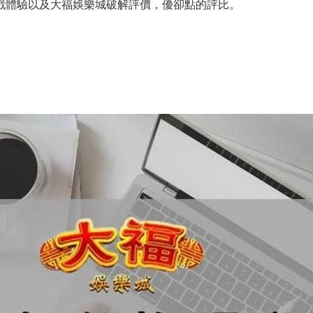
戲體驗以及
大福娛樂城破解
評價，優卻點的評比。