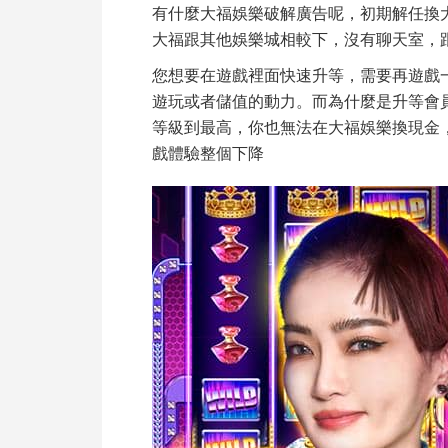
有什麼大福娛樂破解廣告呢，初期解任換
大福跟其他娛樂城相較下，沒有聊天室，
您想要在遊戲裡面快速升等，需要再遊戲
遊玩或者儲值的動力。而為什麼是升等會
等級到最高，你也無法在大福娛樂換現金
戲體驗整個下降