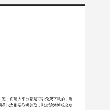
手遊，而這大部分都是可以免費下載的，近
明星代言那要取哪領取，那就讓澳博現金版