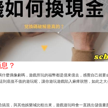
消息？
演什麼偶像劇嗎，遊戲所玩的福幣都是億來億去，感覺自己就要
得這到底值不值的遊玩呢，讓你遊玩遊戲陷入麻痺狀態，如此之
給搞混，與其他娛樂城比較出來，遊戲遊玩時會一直跳出儲值畫