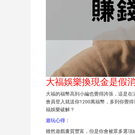
大福娛樂換現金是假
大福的福幣高到小編也覺得誇張，這是在
會員登入就送你1200萬福幣，多到你覺
福娛樂破解？
遊玩心得：
雖然遊戲畫質豐富，但是你會被眾多選項