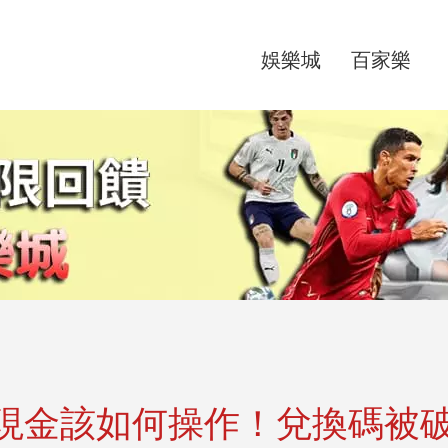
娛樂城
百家樂
現金該如何操作！兌換碼被