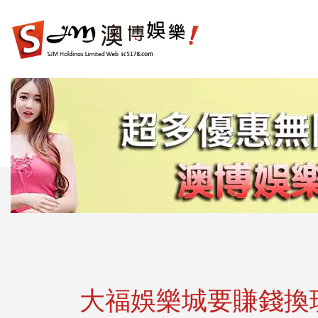
娛
樂
城|
百
家
樂|
運
彩|
天
天
樂|
樂
透
彩
球|
大福娛樂城要賺錢換
老
虎