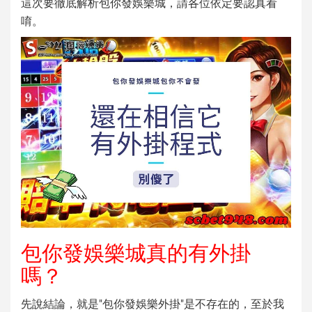
這次要徹底解析
包你發娛樂城
，請各位依定要認真看
唷。
包你發娛樂城真的有外掛
嗎？
先說結論，就是"包你發娛樂外掛"是不存在的，至於我