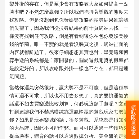
樂外掛的存在，但是至少會有攻略教大家如何提高一點
勝率吧？不然怎麼贏錢？所以我們抱持著樂觀的態度去
找攻略。但是沒想到包你發娛樂攻略的搜尋結果卻讓我
們失望了，因為我們從搜尋結果的前十頁網站去找，一
樣沒有找到任何攻略，倒是有看到讓你在包你發娛樂換
錢的幣商。唯一不變的就是看沒幾頁之後，網站裡面的
內容就都離題了。後來仔細想想其實也對，畢竟這類博
弈手遊的系統都是自家開發的，關於遊戲開獎的機率都
是設定好的，所以攻略跟外掛一樣也不存在，都只是運
氣問題。
當然你運氣突然很好，贏大獎不是不可能，但是這種事
情可遇不可求，所以也不用去多想了，真的要拚運氣的
話還不如去買樂透比較划算，何必玩這類手遊呢？文章
領
打到這讓我們不禁感嘆純靠運氣輸贏的遊戲玩家怎麼賺
取
限
錢？如果是玩娛樂城的話，很多遊戲、系統都是很知名
量
的大品牌，因此不可能作弊。而且可以通過一些技巧來
優
惠
提高勝率，體育的話可以通過數據分析、美金盤的走勢