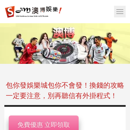
娛
樂
網
城|
站
百
選
家
單
樂|
按
運
鈕
彩|
天
天
樂|
包你發娛樂城包你不會發！換錢的攻略
樂
一定要注意，別再聽信有外掛程式！
透
彩
球|
老
免費優惠 立即領取
虎