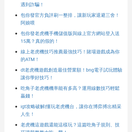
遇到詐騙！
包你發官方負評刷一整排，讓新玩家退避三舍！
阿娘喂
包你發老虎機手機儲值版與線上官方網站登入送
15萬？真的假的！
線上老虎機技巧推薦最強技巧！賭場遊戲成為你
的ATM！
dt老虎機遊戲創造最佳營業額！bng電子試玩體驗
讓你學好技巧！
吃角子老虎機機率能有多高？運用線數技巧輕鬆
贏錢！
igt攻略破解|懂玩老虎機台，讓你在博弈搏出精采
人生！
老虎機這遊戲還能這樣玩？這篇吃角子規則、技