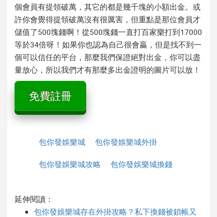
個會員有提領破萬，其它的都是幾千塊的小額出金。或
許你會覺得提領破萬沒有很厲害，但重點是那位會員才
儲值了500塊錢啊！從500塊錢一直打百家樂打到17000
等於34倍呀！如果你也認為自己很會贏，但是找不到一
個可以信任的平台，那麼我們保證絕對出金，你可以盡
量放心，所以我們才有那麼多出金證明的圖片可以放！
免費註冊
包你發娛樂城
包你發娛樂城外掛
包你發娛樂城攻略
包你發娛樂城換錢
延伸閱讀：
包你發娛樂城存在外掛攻略？私下換錢被鎖帳又