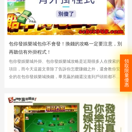
機
包你發娛樂城包你不會發！換錢的攻略一定要注意，別
再聽信有外掛程式！
包你發娛樂城外掛、包你發娛樂城攻略是近期很多人在搜索的
領
取
項目，而今天這篇文章除了告訴你怎麼賺錢之外，還會教你安
限
量
全的在包你發娛樂城換錢，畢竟贏的錢還沒進到戶頭前都不...
優
惠