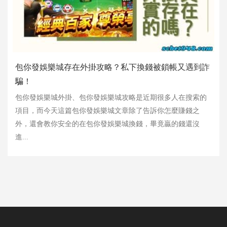
包你發娛樂城存在外掛攻略？私下換錢被鎖帳又遇到詐
騙！
包你發娛樂城外掛、包你發娛樂城攻略是近期很多人在搜索的
項目，而今天這篇包你發娛樂城文章除了告訴你怎麼賺錢之
外，還會教你安全的在包你發娛樂城換錢，畢竟贏的錢還沒
進...