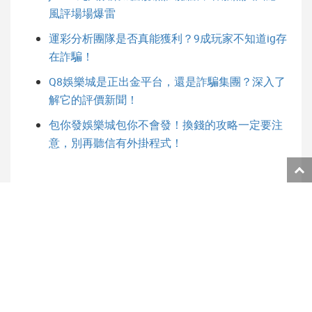
風評場場爆雷
運彩分析團隊是否真能獲利？9成玩家不知道ig存
在詐騙！
Q8娛樂城是正出金平台，還是詐騙集團？深入了
解它的評價新聞！
包你發娛樂城包你不會發！換錢的攻略一定要注
意，別再聽信有外掛程式！
返
回
頁
面
頂
端