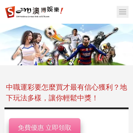
娛
樂
網
城|
站
百
選
家
單
樂|
按
運
鈕
彩|
天
天
樂|
中職運彩要怎麼買才最有信心獲利？地
樂
下玩法多樣，讓你輕鬆中獎！
透
彩
球|
老
免費優惠 立即領取
虎