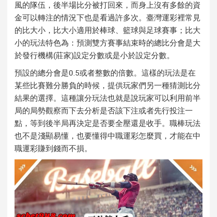
風的隊伍，後半場比分被打回來，而身上沒有多餘的資
金可以轉注的情況下也是看過許多次。臺灣運彩裡常見
的比大小，比大小適用於棒球、籃球與足球賽事；比大
小的玩法特色為：預測雙方賽事結束時的總比分會是大
於發行機構(莊家)設定分數或是小於設定分數。
預設的總分會是0.5或者整數的倍數。這樣的玩法是在
某些比賽難分勝負的時候，提供玩家們另一種猜測比分
結果的選擇。這種讓分玩法也就是說玩家可以利用前半
局的局勢觀察而下去分析是否該下注或者先行投注一
點，等到後半局再決定是否要全壓還是收手。職棒玩法
也不是淺顯易懂，也要懂得中職運彩怎麼買，才能在中
職運彩賺到錢而不損。