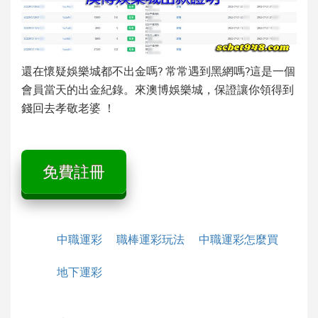
還在懷疑娛樂城都不出金嗎? 常常遇到黑網嗎?這是一個
會員當天的出金紀錄。來澳博娛樂城，保證讓你領得到
錢回去孝敬老婆 ！
免費註冊
中職運彩
職棒運彩玩法
中職運彩怎麼買
地下運彩