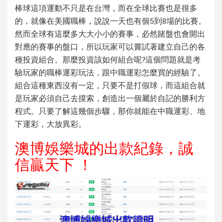
棒球這項運動不只是在台灣，而在全球比賽也是很多
的，就像在美國職棒，說說一天也有個5到8場的比賽。
然而全球有這麼多大大小小的賽事，必然賭盤也會開出
對應的賽事的盤口，所以玩家可以嘗試著建立自己的各
種投資組合。那麼投資該如何組合呢?這個問題就是考
驗玩家的
職棒運彩玩法
，跟
中職運彩怎麼買
的經驗了。
組合這種東西沒有一定，只要不是打假球，而這組合就
是玩家必須自己去摸索，創造出一個屬於自記的勝利方
程式。只要了解這幾個步驟，那你就能在
中職運彩
、
地
下運彩
，大放異彩。
澳博娛樂城的出款紀錄，誠
信贏天下 ！