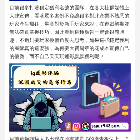
目前很多打著穩定獲利名號的團隊，在各大社群媒體上
大肆宣傳，看著眾多案例不免讓很多對此產業不熟悉的
玩家產生嚮往，畢竟對於新手玩家來說，在遊戲初期並
無法確實掌握技巧，因此看到這種廣告一定會很感興
趣，不過只要玩家換個角度去思考，如果這些穩定獲利
的團隊真的這麼強，為何要大費周章的花成本宣傳自己
的優勢，而不自己
天天玩運彩
默默獲利呢？
目前這類詐騙大多出現在臉書或是IG的廣告板位上，尤