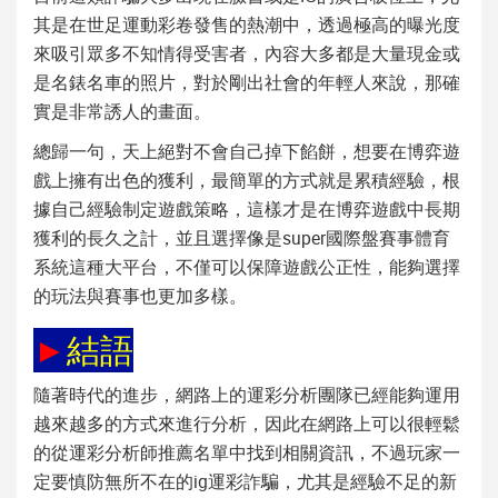
其是在
世足運動彩
卷發售的熱潮中，透過極高的曝光度
來吸引眾多不知情得受害者，內容大多都是大量現金或
是名錶名車的照片，對於剛出社會的年輕人來說，那確
實是非常誘人的畫面。
總歸一句，天上絕對不會自己掉下餡餅，想要在博弈遊
戲上擁有出色的獲利，最簡單的方式就是累積經驗，根
據自己經驗制定遊戲策略，這樣才是在博弈遊戲中長期
獲利的長久之計，並且選擇像是
super國際盤賽事體育
系統
這種大平台，不僅可以保障遊戲公正性，能夠選擇
的玩法與賽事也更加多樣。
►
結語
隨著時代的進步，網路上的
運彩分析團隊
已經能夠運用
越來越多的方式來進行分析，因此在網路上可以很輕鬆
的從
運彩分析師推薦
名單中找到相關資訊，不過玩家一
定要慎防無所不在的
ig運彩詐騙
，尤其是經驗不足的新