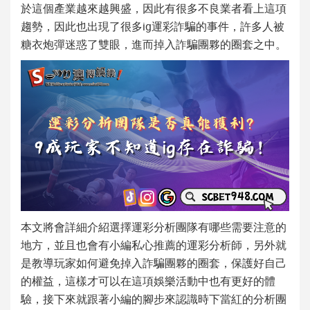
於這個產業越來越興盛，因此有很多不良業者看上這項
趨勢，因此也出現了很多
ig運彩詐騙
的事件，許多人被
糖衣炮彈迷惑了雙眼，進而掉入詐騙團夥的圈套之中。
本文將會詳細介紹選擇運彩分析團隊有哪些需要注意的
地方，並且也會有小編私心推薦的運彩分析師，另外就
是教導玩家如何避免掉入詐騙團夥的圈套，保護好自己
的權益，這樣才可以在這項娛樂活動中也有更好的體
驗，接下來就跟著小編的腳步來認識時下當紅的分析團