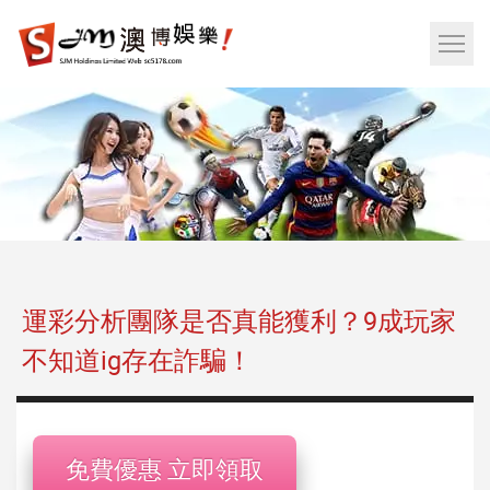
娛
樂
網
城|
站
百
選
家
單
樂|
按
運
鈕
彩|
天
天
樂|
運彩分析團隊是否真能獲利？9成玩家
樂
不知道ig存在詐騙！
透
彩
球|
老
免費優惠 立即領取
虎