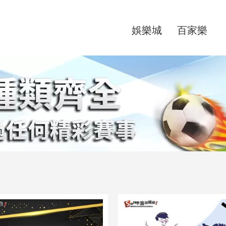
娛樂城
百家樂