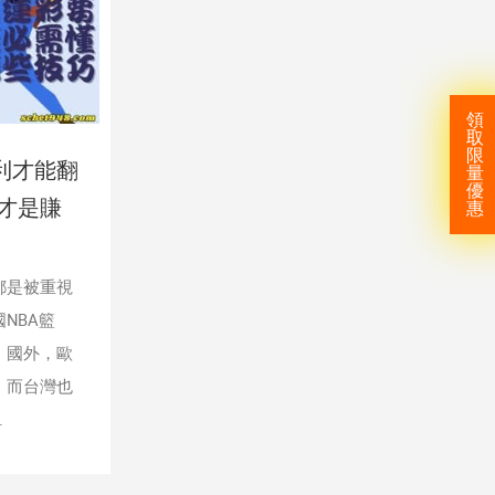
領
取
限
利才能翻
量
優
才是賺
惠
都是被重視
NBA籃
。國外，歐
，而台灣也
.