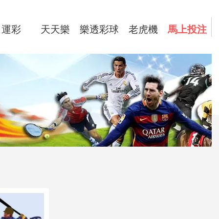
運彩
天天樂
樂透彩球
老虎機
馬上投注