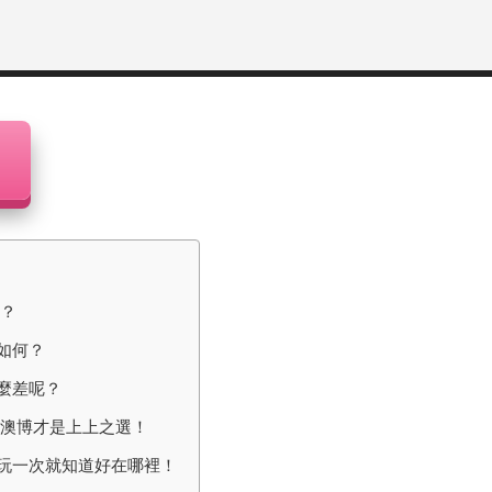
嗎？
驗如何？
麼差呢？
抱澳博才是上上之選！
玩一次就知道好在哪裡！