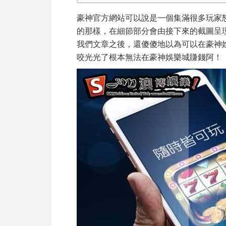
豪神官方網站
可以說是一個集滿很多玩家
的那樣，在細節部分會由接下來的截圖呈
我們文章之後，還傻傻地以為可以在
豪神
咬光光了根本無法在
豪神娛樂城賺錢
阿！