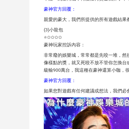
豪神官方回覆：
親愛的豪大，我們所提供的所有遊戲結果
(3)小龍包
⭐✩✩✩✩
豪神玩家控訴內容：
非常廢的娛樂城，常常都是先咬一堆，然
像樣點的獎，就又死咬不放不管你怎換台
級輸900萬台，我這種在豪神還算小咖，
豪神官方回覆：
如果您對遊戲有任何建議或想法，我們必