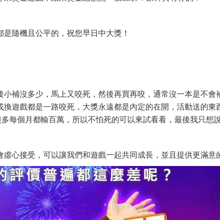
都是隨機且公平的，祝您早日中大獎！
後小補沒多少，馬上又咬死，然後再買再咬，通常沒一本是不會
或換遊戲都是一路咬死，大獎永遠都是內定的在開，活動送的東西
很多每個月都輸百萬，所以不怕死的可以來試看看，最後我只想說
會虛心接受，可以讓我們和遊戲一起共同成長，並且提供更滿意