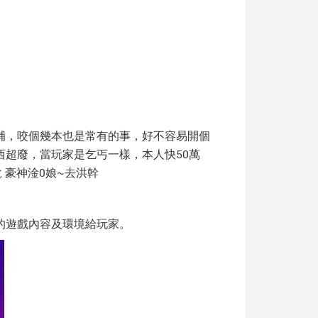
補，咬個幾本也是常有的事，好不容易開個
超廢，當玩家是乞丐一樣，本人快50萬
 豪神淦0娘~去洪幹
的遊戲內容及環境給玩家。