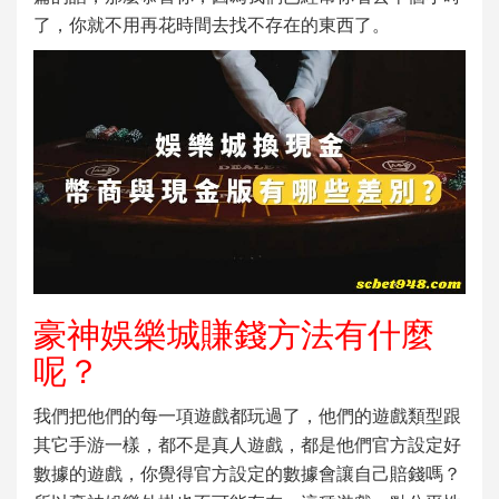
了，你就不用再花時間去找不存在的東西了。
豪神娛樂城賺錢方法有什麼
呢？
我們把他們的每一項遊戲都玩過了，他們的遊戲類型跟
其它手游一樣，都不是真人遊戲，都是他們官方設定好
數據的遊戲，你覺得官方設定的數據會讓自己賠錢嗎？