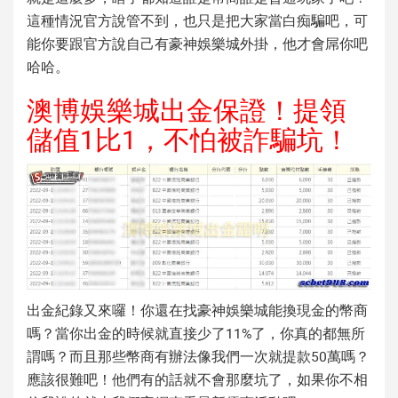
這種情況官方說管不到，也只是把大家當白痴騙吧，可
能你要跟官方說自己有
豪神娛樂城外掛
，他才會屌你吧
哈哈。
澳博娛樂城出金保證！提領
儲值1比1，不怕被詐騙坑！
出金紀錄又來囉！你還在找
豪神娛樂城
能換現金的幣商
嗎？當你出金的時候就直接少了11%了，你真的都無所
謂嗎？而且那些幣商有辦法像我們一次就提款50萬嗎？
應該很難吧！他們有的話就不會那麼坑了，如果你不相