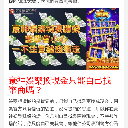
你的知識大增，對你們有益無害唷。
豪神娛樂換現金只能自己找
幣商嗎？
答案很遺憾的是肯定的，只能自己找幣商換成現金，因
為官方只有儲值的管道，沒有提領的管道，所以你在豪
神娛樂賺錢的話，你只能自己找幣商換現金，不幸被詐
騙的話，你只能自己去報警，等他們公司收到警方公函