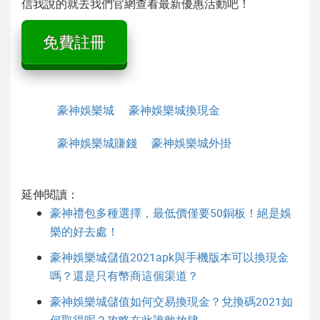
信我說的就去我們官網查看最新優惠活動吧！
免費註冊
豪神娛樂城
豪神娛樂城換現金
豪神娛樂城賺錢
豪神娛樂城外掛
延伸閱讀：
豪神禮包多種選擇，最低價僅要50銅板！絕是娛
樂的好去處！
豪神娛樂城儲值2021apk與手機版本可以換現金
嗎？還是只有幣商這個渠道？
豪神娛樂城儲值如何交易換現金？兌換碼2021如