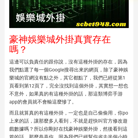
豪神娛樂城外掛真實存在
嗎？
這邊可以負責任的跟你說，沒有這種外掛的存在，因為
我們點選了每一個Google搜尋出來的網頁，除了豪神娛
樂城的官網沒有點之外，其它都點了，我們已經從第1
頁看到第12頁了，完全沒找到這個外掛，其實想一想也
不意外，如果真的有這種外掛的話，那這類博弈手游
app的會員就不會輸這麼慘了。
而且就算真的有這種外掛，一定也是自己偷偷用，你po
上來的話，讓那麼多人看到，不就是趕快叫官方修改遊
戲數據嗎？所以你剛好在找豪神娛樂外掛，然後看到這
篇的話，那麼恭喜你，因為我們已經幫你省去半個小時