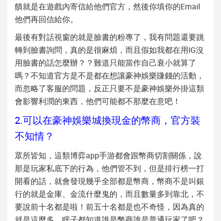
饋就是在遊戲內寄信給他們官方，然後你填你的Email
他們再回信給你。
最後有對話視窗的就是臉書的粉專了，我有問題還要跳
轉到臉書詢問，真的是很麻煩，而且假如我都在用IG沒
用臉書的話怎麼辦？？難道只能當作自己衰小就算了
嗎？不知道官方是不是都在想讓豪神娛樂賺錢的活動，
而忽略了客服的問題，反正只要不是豪神娛樂外掛這類
會影響利潤的東西，他們可能都不那麼在意吧！
2.可以在豪神娛樂城換現金的幣商，官方裝
不知情？
眾所皆知，這類博弈app手游都會跟幣商切割關係，說
那是玩家私底下的行為，他們管不到，但是排行榜一打
開看的話，就會發現幾乎全部都是幣商，幣商不是叫銀
行的就是金庫、金流什麼鬼的，而且數量多到靠北，不
要說前十名都是啦！前五十名都是也不奇怪，因為真的
就是這麼多，瞎子都知道誰是幣商誰是普通玩家了吧？