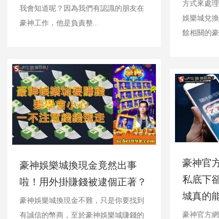
方式來處理
我會知道呢？因為我們有認識的朋友在
娛樂城兌換
豪神工作，他是負責整...
餘相關的豪
豪神官
豪神娛樂城換現金竟然出事
私底下卻.
啦！用外掛賺錢被逮個正著？
城真的
豪神娛樂城換現金不難，只是你要找到
豪神官方網
有誠信的幣商，至於豪神娛樂城賺錢的