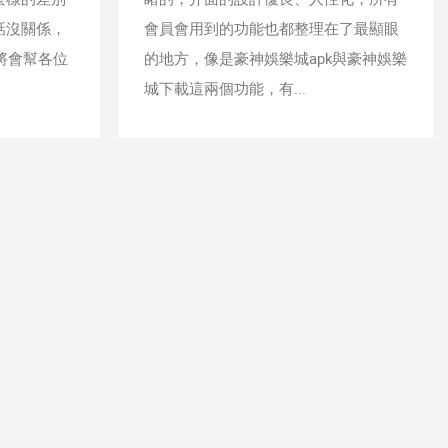
話沒關係，
會員會用到的功能也都整理在了最顯眼
章將會幫各位
的地方，像是豪神娛樂城apk與豪神娛樂
城下載這兩個功能，有...