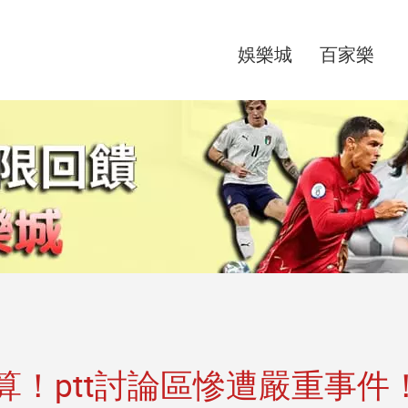
娛樂城
百家樂
！ptt討論區慘遭嚴重事件