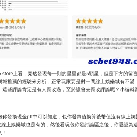
 store上看，竟然發現每一則的星星都是5顆星，但是下方的
樂城推薦的經驗來分析，正常玩家要是對一間線上娛樂城有不滿
，這些評論肯定是有人竄改過，至於誰會去竄改評論呢？小編就
包你發換現金ptt
中可以知道，
包你發幣值換算
後幣值沒有線上娛
在線上娛樂城也是有的，然後看玩
包你發討論區
之後，你還認為
入！