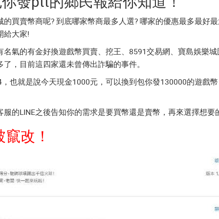
你發ptt的鄉民報給你知道！
的買賣幣商呢? 到底哪家幣商最多人選? 哪家的優惠最多最好
給大家!
名氣的有金好換遊戲幣買賣、挖王、8591交易網、寶島娛樂城
多了，目前這四家還未曾傳出詐騙的事件。
44，也就是說今天現金1000元，可以換到包你發130000的遊
服的LINE之後告知你的需求是要買幣還是賣幣，再來選擇想要的
被竄改！