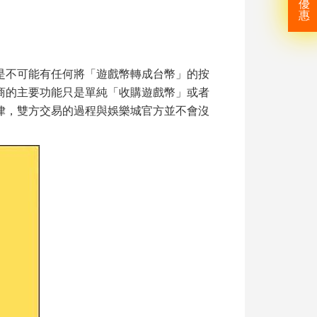
優
惠
是不可能有任何將「遊戲幣轉成台幣」的按
商的主要功能只是單純「收購遊戲幣」或者
律，雙方交易的過程與娛樂城官方並不會沒