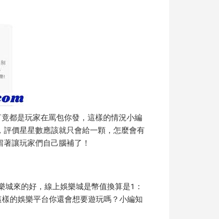
留言竟都是玩家在罵包你發，這樣的情況小編
，評價星星數應該就只會給一顆，怎麼會有
留著讓玩家們自己腦補了！
樂城來的好，線上娛樂城是幣值換算是1：
這樣的娛樂平台你還會想要遊玩嗎？小編知