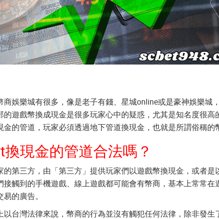
商娛樂城有很多，像是老子有錢、星城online或是豪神娛樂
部的遊戲幣換成現金是很多玩家心中的疑惑，尤其是知名度很高
現金的管道，玩家必須透過地下管道換現金，也就是所謂俗稱的
tt換現金的管道合法嗎？
家的第三方，由「第三方」提供玩家們以遊戲幣換現金，或者是
們接觸到的手機遊戲、線上遊戲都可能會有幣商，基本上常常在
交易的廣告。
上以台灣法律來說，幣商的行為並沒有觸犯任何法律，除非發生