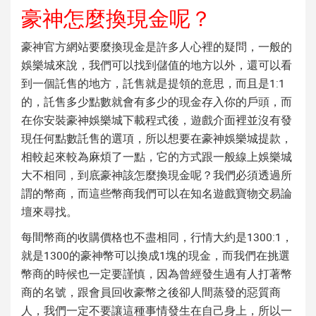
豪神怎麼換現金呢？
豪神官方網站
要麼換現金是許多人心裡的疑問，一般的
娛樂城來說，我們可以找到儲值的地方以外，還可以看
到一個託售的地方，託售就是提領的意思，而且是1:1
的，託售多少點數就會有多少的現金存入你的戶頭，而
在你安裝豪神娛樂城下載程式後，遊戲介面裡並沒有發
現任何點數託售的選項，所以想要在豪神娛樂城提款，
相較起來較為麻煩了一點，它的方式跟一般線上娛樂城
大不相同，到底豪神該怎麼換現金呢？我們必須透過所
謂的幣商，而這些幣商我們可以在知名遊戲寶物交易論
壇來尋找。
每間幣商的收購價格也不盡相同，行情大約是1300:1，
就是1300的豪神幣可以換成1塊的現金，而我們在挑選
幣商的時候也一定要謹慎，因為曾經發生過有人打著幣
商的名號，跟會員回收豪幣之後卻人間蒸發的惡質商
人，我們一定不要讓這種事情發生在自己身上，所以一