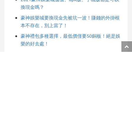
換現金嗎？
豪神娛樂城要換現金先被坑一波！賺錢的外掛根
本不存在，別上當了！
豪神禮包多種選擇，最低價僅要50銅板！絕是娛
樂的好去處！
返
回
豪神娛樂城登入PTT索取新手序號！豪神賺錢攻略
頁
是騙人的？
面
豪神娛樂城儲值2021apk與手機版本可以換現金
頂
嗎？還是只有幣商這個渠道？
端
運彩討論最熱的場中投注差距你還不懂？ 聰明人
都知道如何選擇賠率！
玖天娛樂城讓你等九天還不出金！詐騙評價滿天
飛，瓜張ㄟ！