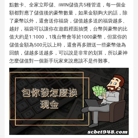
點數卡、全家立即儲、iWIN儲值共5種管道，每一個金
額都對應了儲值後的豪幣數量，如果金額夠大的話，除
了豪幣以外，還會送你福袋，儲值越多送的福袋越多、
越好，福袋可以讓你在遊戲裡面抽獎，台幣與豪幣的比
值大約是1:1000，1塊台幣會等於1000豪幣，但當你的
儲值金額為500元以上時，還會再多贈送一些豪幣做為
回饋，儲越多送越多，可以說是非常的划算，所以豪神
怎麼儲值對一個新手玩家來說應該不是件難事。