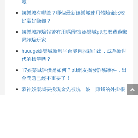
域！
娛樂城有哪些？哪個最新娛樂城使用體驗金比較
好贏好賺錢？
娛樂城詐騙報警有用嗎|聖富娛樂城ptt怎麼透過郵
局詐騙玩家
huuuge娛樂城新興平台能夠脫穎而出，成為新世
代的標竿嗎？
17娛樂城評價是如何？ptt網友揭發詐騙事件，出
金問題已經不重要了！
返
豪神娛樂城要換現金先被坑一波！賺錢的外掛根
回
本不存在，別上當了！
頁
九州娛樂app官網爆出作弊行徑!客服卻憑空消失!
面
你認為還安全嗎?
頂
2022娛樂城推薦！送體驗金含各種優惠好評價都
端
在這！