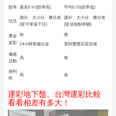
賠率
最高0.97(賠率高)
平均0.75(賠率低)
讓分、大小分、勝分差
讓分、大小分、勝分差
玩法
(皆可單場下注)
(皆須強制串關)
快
慢
獎金
派彩
24小時客服出金
需到實體店面兌換
優惠
高
無
活動
便利
高
低
性
運彩地下盤、台灣運彩比較
看看相差有多大！