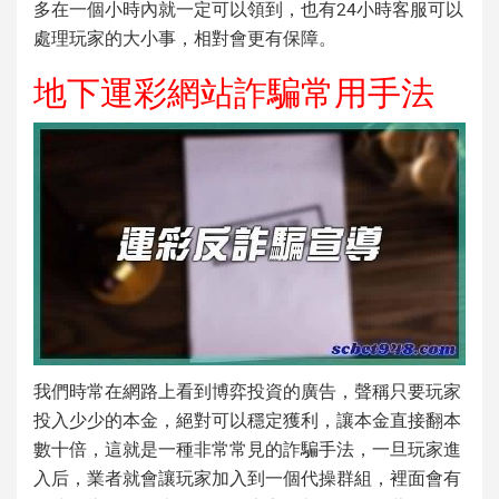
多在一個小時內就一定可以領到，也有24小時客服可以
處理玩家的大小事，相對會更有保障。
地下運彩網站詐騙常用手法
我們時常在網路上看到博弈投資的廣告，聲稱只要玩家
投入少少的本金，絕對可以穩定獲利，讓本金直接翻本
數十倍，這就是一種非常常見的詐騙手法，一旦玩家進
入后，業者就會讓玩家加入到一個代操群組，裡面會有