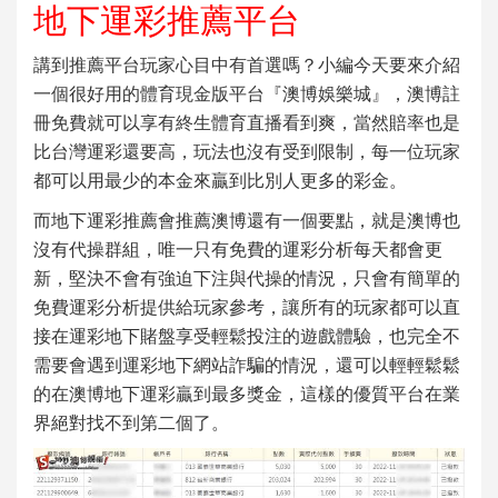
地下運彩推薦平台
講到推薦平台玩家心目中有首選嗎？小編今天要來介紹
一個很好用的體育現金版平台『澳博娛樂城』，澳博註
冊免費就可以享有終生體育直播看到爽，當然賠率也是
比台灣運彩還要高，玩法也沒有受到限制，每一位玩家
都可以用最少的本金來贏到比別人更多的彩金。
而
地下運彩推薦
會推薦澳博還有一個要點，就是澳博也
沒有代操群組，唯一只有免費的運彩分析每天都會更
新，堅決不會有強迫下注與代操的情況，只會有簡單的
免費運彩分析提供給玩家參考，讓所有的玩家都可以直
接在
運彩地下賭盤
享受輕鬆投注的遊戲體驗，也完全不
需要會遇到
運彩地下
網站詐騙的情況，還可以輕輕鬆鬆
的在澳博
地下運彩
贏到最多獎金，這樣的優質平台在業
界絕對找不到第二個了。