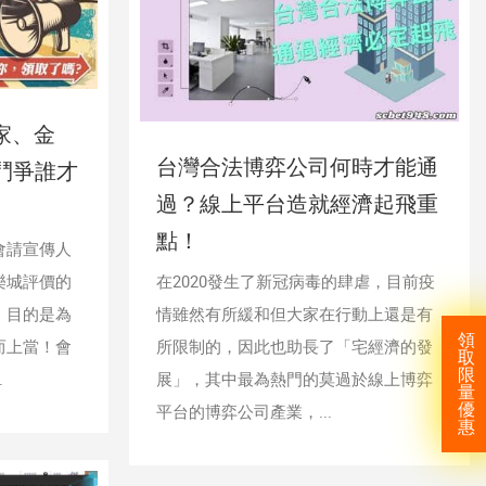
家、金
台灣合法博弈公司何時才能通
鬥爭誰才
過？線上平台造就經濟起飛重
點！
會請宣傳人
樂城評價的
在2020發生了新冠病毒的肆虐，目前疫
，目的是為
情雖然有所緩和但大家在行動上還是有
領
而上當！會
所限制的，因此也助長了「宅經濟的發
取
限
.
展」，其中最為熱門的莫過於線上博弈
量
優
平台的博弈公司產業，...
惠