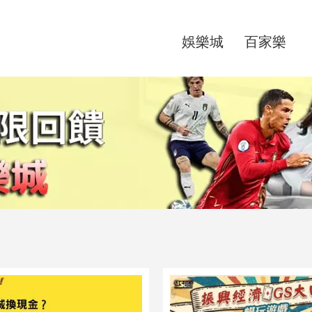
娛樂城
百家樂