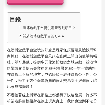
機
目錄
1.
澳博遊戲平台提供哪些遊戲項目？
2.
關於澳博遊戲平台的Ｑ＆Ａ
在
澳博
遊戲平台遊玩的好處是玩家無須冒著風險找尋幣
商轉點，在
澳博遊戲平台
只須在官網上開出儲值單轉帳
後，即可遊戲，提供多元化
澳博娛樂之城
遊戲，並
澳博
娛樂城
會員擁有專業顧客服務(專屬客服)一對一協助您
在遊戲上不解的地方，並始終如一維護遊戲公正性、公
平性，極力全方位保障會員的資金交易安全與個資，讓
玩家無需擔憂！
不過隨著線上博弈在網路上都獲得了快速發展，許多不
校業者將目標投射在線上玩家身上，我們也遭到不法分