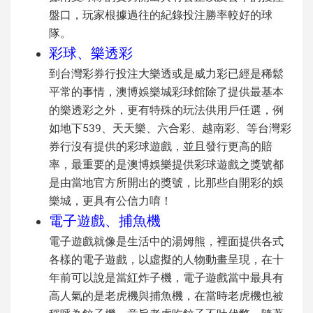
盤口，玩家根據過往的紀錄投注勝率較好的球
隊。
彩球、樂透彩
到台灣彩券行投注大樂透或是威力彩已經是稀鬆
平常的事情，澳博娛樂城彩球館除了提供最基本
的樂透彩之外，更有特殊的玩法供用戶任選，例
如地下539、天天樂、六合彩、越南彩、等台灣彩
券行沒有提供的彩球遊戲，並且發行更高的賠
率，最重要的是澳博娛樂提供彩球遊戲之獎號都
是由當地官方所開出的獎號，比那些自開彩的娛
樂城，更具有公信力唷！
電子遊戲、捕魚機
電子遊戲就像是生活中的湯姆熊，裡面提供各式
各樣的電子遊戲，以虛擬的人物動畫呈現，在十
年前可以說是當紅炸子機，電子遊戲當中最具有
高人氣的是老虎機與捕魚機，在當時老虎機也被