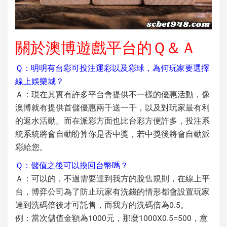
關於澳博遊戲平台的Ｑ＆Ａ
Ｑ：明明有台彩可投注運彩以及彩球，為何玩家要選擇
線上娛樂城？
Ａ：現在其實有許多平台會提供不一樣的優惠活動，像
澳博就有提供首儲優惠兩千送一千，以及對玩家最有利
的返水活動。而在派彩方面也比台彩方便許多，投注系
統系統將會自動盼算你是否中獎，若中獎後將會自動派
彩給您。
Ｑ：儲值之後可以換回台幣嗎？
Ａ：可以的，不過需要達到我方的脫售規則，在線上平
台，博弈公司為了防止玩家有洗錢的情形都會設置玩家
達到洗碼倍後才可託售，而我方的洗碼倍為0.5。
例：當次儲值金額為1000元，那麼1000X0.5=500，意