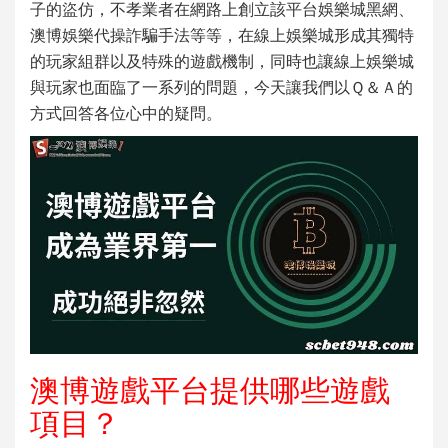
子的盜仿，不孝業者在網路上創立該平台娛樂城黑網、
澳博娛樂
代操詐騙手法等等，在線上娛樂城形成其獨特
的玩家組群以及特殊的遊戲機制，同時也讓線上娛樂城
與玩家也面臨了一系列的問題，今天讓我們以Ｑ＆Ａ的
方式回答各位心中的疑問。
澳博遊戲平台提供哪些遊戲
項目？