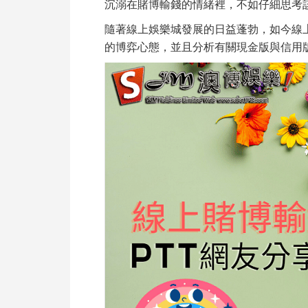
沉溺在
賭博輸錢
的情緒裡，不如仔細思考
隨著線上娛樂城發展的日益蓬勃，如今線
的博弈心態，並且分析有關現金版與信用