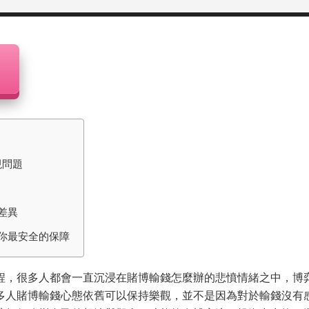
現問題
差異
你最安全的保障
程，很多人都會一直沉浸在
賭博輸錢怎麼辦
的悲憤情緒之中，博
多人
賭博輸錢心態
依舊可以保持樂觀，並不是因為對於輸錢沒有