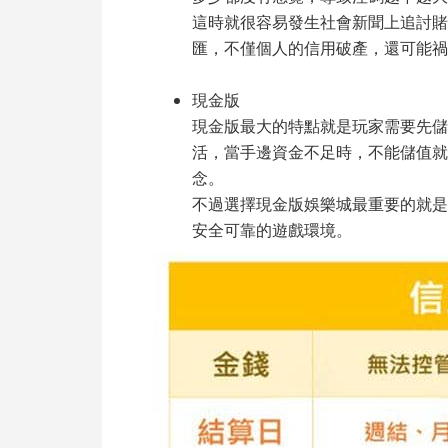
這時就很容易發生社會新聞上追討賭
匯，不僅個人的信用破產，還可能禍
現金版
現金版最大的特點就是玩家需要先儲
活，當手邊資金不足時，不能儲值就
念。
不過選擇現金版娛樂城最重要的就是
安全可靠的遊戲環境。