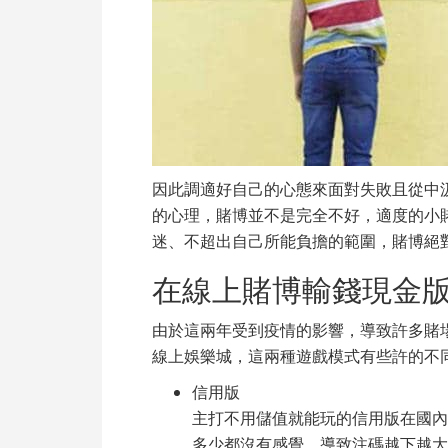
因此調適好自己的心態來面對失敗且從中
的心理，賭博並不是完全不好，適度的小
迷、不超出自己所能負擔的範圍，賭博絕
在線上賭博輸錢現金
由於這兩年受到疫情的影響，導致許多賭
線上娛樂城，這兩種遊戲模式有些許的不同
信用版
主打不用儲值就能玩的信用版在國內
多少都沒有感覺，導致注碼越下越大