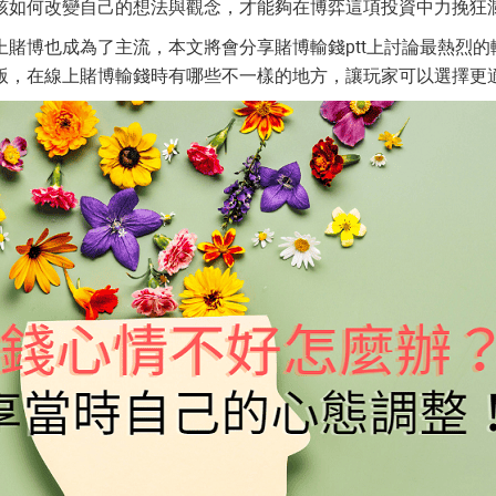
該如何改變自己的想法與觀念，才能夠在博弈這項投資中力挽狂
上賭博也成為了主流，本文將會分享
賭博輸錢ptt
上討論最熱烈的
版，在
線上賭博輸錢
時有哪些不一樣的地方，讓玩家可以選擇更