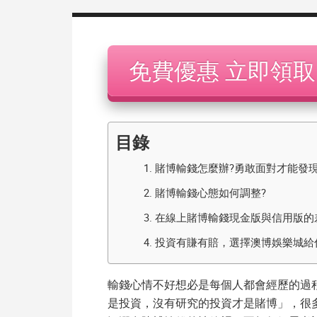
機
免費優惠 立即領取
目錄
1.
賭博輸錢怎麼辦?勇敢面對才能發
2.
賭博輸錢心態如何調整?
3.
在線上賭博輸錢現金版與信用版的
4.
投資有賺有賠，選擇澳博娛樂城給
輸錢心情不好
想必是每個人都會經歷的過
是投資，沒有研究的投資才是賭博」，很