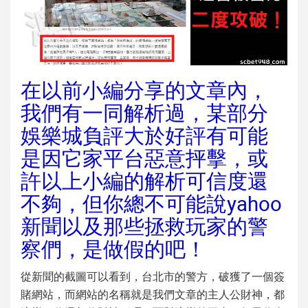
在以前小編分享的文章內，
我們有一同解析過，某部分
娛樂城負評大於好評有可能
是因它家平台惡意抨擊，或
許以上小編的解析可信度還
不夠，但你總不可能說yahoo
新聞以及那些拯救玩家的警
察們，是做假的吧！
從新聞的截圖可以看到，台北市的警方，破獲了一個簽
賭網站，而網站的名稱就是我們文章的主人公財神，都