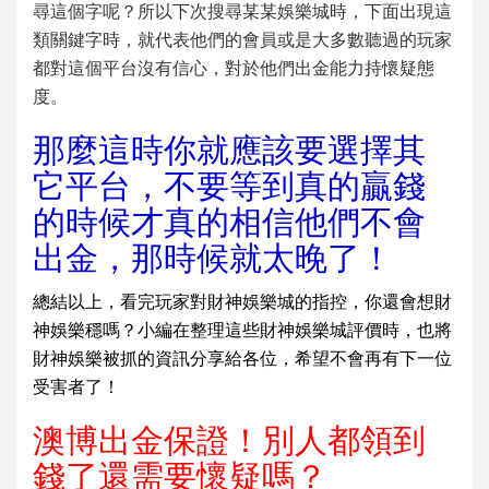
尋這個字呢？所以下次搜尋某某娛樂城時，下面出現這
類關鍵字時，就代表他們的會員或是大多數聽過的玩家
都對這個平台沒有信心，對於他們出金能力持懷疑態
度。
那麼這時你就應該要選擇其
它平台，不要等到真的贏錢
的時候才真的相信他們不會
出金，那時候就太晚了！
總結以上，看完玩家對
財神娛樂城
的指控，你還會想
財
神娛樂穩嗎
？小編在整理這些
財神娛樂城評價
時，也將
財神娛樂被抓
的資訊分享給各位，希望不會再有下一位
受害者了！
澳博出金保證！別人都領到
錢了還需要懷疑嗎？