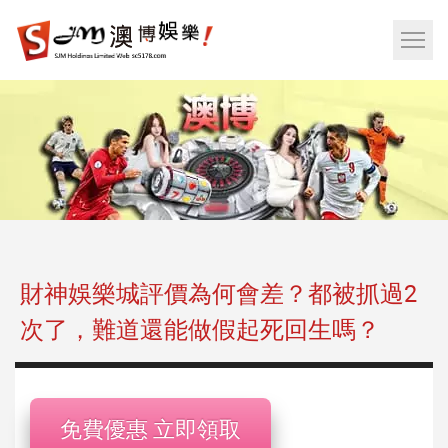
娛
樂
網
城|
站
百
選
家
單
樂|
按
運
鈕
彩|
天
天
樂|
財神娛樂城評價為何會差？都被抓過2
樂
次了，難道還能做假起死回生嗎？
透
彩
球|
老
免費優惠 立即領取
虎