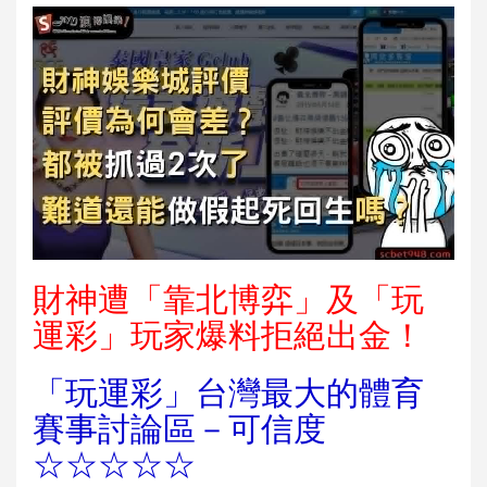
財神遭「靠北博弈」及「玩
運彩」玩家爆料拒絕出金！
「玩運彩」台灣最大的體育
賽事討論區－可信度
☆☆☆☆☆