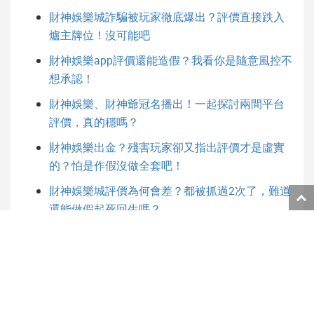
財神娛樂城詐騙被玩家徹底爆出？評價直接跌入
爐主牌位！沒可能吧
財神娛樂app評價還能造假？我看你是隨意風控不
想承認！
財神娛樂、財神爺冠名播出！一起探討兩間平台
評價，真的穩嗎？
財神娛樂出金？殘害玩家卻又指出評價才是虛實
的？怕是作假沒做全套吧！
財神娛樂城評價為何會差？都被抓過2次了，難道
返
還能做假起死回生嗎？
回
頁
九牛娛樂城與九州、leo關係不淺？驚傳詐騙事件
面
還能推薦給各位嗎？
頂
博弈遊戲被黑網套路形成娛樂城詐騙！這就是所
端
謂的行銷產業？