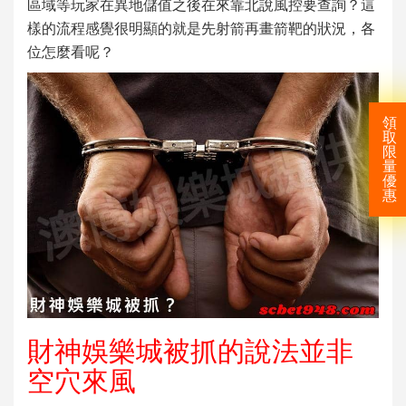
區域等玩家在異地儲值之後在來靠北說風控要查詢？這
樣的流程感覺很明顯的就是先射箭再畫箭靶的狀況，各
位怎麼看呢？
領
取
限
量
優
惠
財神娛樂城被抓的說法並非
空穴來風