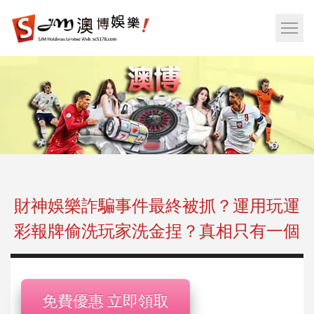
娛
樂
網
城|
站
百
選
家
單
樂|
按
運
鈕
彩|
天
天
樂|
財神娛樂詐騙事件最終被抓？運用玩運
樂
彩報牌偷洗玩家洗金捏？真相只有一個
透
彩
球|
老
免費優惠 立即領取
虎