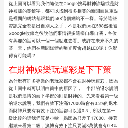
從上圖可以看到我們隨便在Google搜尋財神詐騙或是財
神被抓的關鍵字，都可以找到很多相關的新聞而且重點
是裡面的網站都跟我們588這個網站不一樣。等於這些
資訊完全都是出自別人之手，不是我們po在588然後被
Gooogle收錄之後說他們事情很多這樣自導自演，各位
有興趣的話可以一個一個點進去看。或許在未來不久的
某一天，他們在新聞媒體的曝光度會超越LEO呢！你覺
得有可能嗎？
在財神娛樂玩運彩是下下策
為什麼有許多專業的老玩家都不會在財神玩運彩，因為
從上圖中就可以明白箇中的原因了，上半部的退水說明
是我們澳博的而下半部的則是財神的。先來看看第一級
的退水說明，我們有效下注滿17000時會有0.3%的退水
而財神只要有有效下注的話都可以退0.3，所以在第一
級比較的話我們算是小輸一點因為只差了17000。接著
繼續來看第二級，澳博有效下注只要滿8萬就會有0.4%