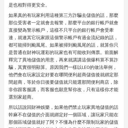
是也相對得更安全。
如果真的有玩家利用這種第三方詐騙去儲值的話，那麼
那位受害者一定就會去報警，那麼平台的銀行帳戶就會
直接變為警示帳戶，這樣不只平台的銀行帳戶會受牽
連，就連其它玩家跟這個警示帳戶有過金流紀錄的話，
都可能掃到颱風尾。如果被掃到颱風尾的話，就算你只
是普通在財神玩運彩的玩家也有可能收到傳票。前面解
釋完了異地儲值的用意，再來就講講這個爆料算不算詐
騙，其實很明顯算。原因我們一樣以LEO的做法舉例，
他們會在玩家設定好要在哪間便利超商儲值後就綁定那
間超商，等於你日後要儲值就只能選那間便利商店，除
非你跟客服講，而客服也願意幫你改，只有這樣你才能
選別家超商。
所以話說回財神娛樂，如果他們禁止玩家異地儲值的話
幹麻不在儲值的介面就綁定好一個區域，讓玩家只能在
那個區域儲值就好了阿？不懂為什麼不限制玩家的儲值