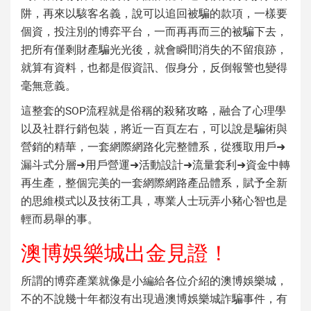
阱，再來以駭客名義，說可以追回被騙的款項，一樣要
個資，投注別的博弈平台，一而再再而三的被騙下去，
把所有僅剩財產騙光光後，就會瞬間消失的不留痕跡，
就算有資料，也都是假資訊、假身分，反倒報警也變得
毫無意義。
這整套的SOP流程就是俗稱的殺豬攻略，融合了心理學
以及社群行銷包裝，將近一百頁左右，可以說是騙術與
營銷的精華，一套網際網路化完整體系，從獲取用戶➜
漏斗式分層➜用戶營運➜活動設計➜流量套利➜資金中轉
再生產，整個完美的一套網際網路產品體系，賦予全新
的思維模式以及技術工具，專業人士玩弄小豬心智也是
輕而易舉的事。
澳博娛樂城出金見證！
所謂的
博弈產業
就像是小編給各位介紹的澳博娛樂城，
不的不說幾十年都沒有出現過澳博
娛樂城詐騙
事件，有