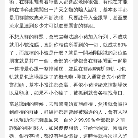
術，在群組裡會看每個人都會說老師很強、有他在才能
夠在博弈產業闖出一片天之類的騙人話術，基本多半都
是用群體效應來不斷洗腦，只要註冊入金跟單，甚至要
流水量達到多少才可以進更厲害的群組。
不想入群的群眾，會想盡辦法讓小豬加入行列，不成功
就用小號洗腦，直到你相信所看到的一切，就成功80%
了，而統稱的小號是什麼？就是一開始剛認識的那位假
朋友就是其中一個，全部的小號都會在群組裡面一起刷
一整排愛心跟一整排漢堡，並且在群組吶喊｢包軌~｣包
軌就是包這場贏定了的概念啦~剛加入通常會先小豬嘗
嘗甜頭，基本小投注都會贏，再依小豬情緒來控制場次
以及額度，如果不小心輸了，被抓到就會各種找藉口。
當意識到的時候，去報警開始實施維權，然後就會被拉
到維權的群組，群組裡都是曾經被騙過的人，會有人說
可以幫助你把錢拿回來，百分之99.99％全部都是之前
詐騙的那同夥人，如果傻傻相信，並給他個資、帳號密
碼、銀行存摺，都沒有半點懷疑，這時候就再次掉入陷