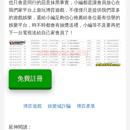
也只會是同行的惡意抹黑事實，小編都是讓會員放心在
我們家平台上遊玩
博弈遊戲
，不僅僅只是提供我們眾多
的遊戲娛樂，還給小編足夠信心推薦給各位最有信譽的
娛樂平台，時不時都會有抽獎送禮，小編等不及要再把
下一台電視送給自己家會員了！
免費註冊
博弈遊戲
娛樂城詐騙
博弈產業
延伸閱讀：