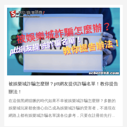
被娛樂城詐騙怎麼辦？ptt網友提供詐騙名單！教你提告
辦法！
在這個黑網猖獗的時代如果不幸被娛樂城詐騙怎麼辦？多數的
娛樂城玩家都會擔心自己成為娛樂城詐騙的受害者，不過現在
網路上都有娛樂城詐騙名單讓各位參考，只要在註冊前先行...