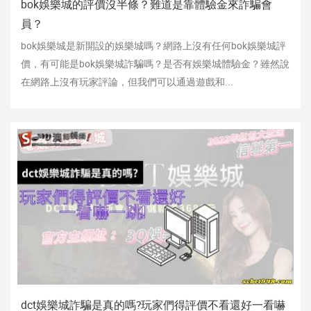
bok娛樂城的評價沒半條？難道是靠體驗金來詐騙會
員？
bok娛樂城是新開設的娛樂城嗎？網路上沒有任何bok娛樂城評
價，有可能是bok娛樂城詐騙嗎？是否有娛樂城體驗金？雖然說
在網路上沒有玩家評論，但我們可以通過遊戲和...
dct娛樂城詐騙是真的嗎?玩家們得評價不看還好一看嚇