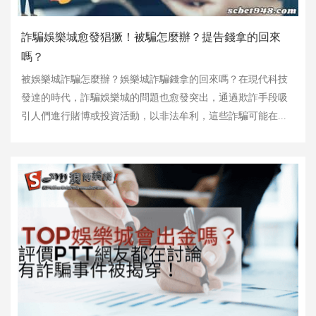
詐騙娛樂城愈發猖獗！被騙怎麼辦？提告錢拿的回來
嗎？
被娛樂城詐騙怎麼辦？娛樂城詐騙錢拿的回來嗎？在現代科技
發達的時代，詐騙娛樂城的問題也愈發突出，通過欺詐手段吸
引人們進行賭博或投資活動，以非法牟利，這些詐騙可能在...