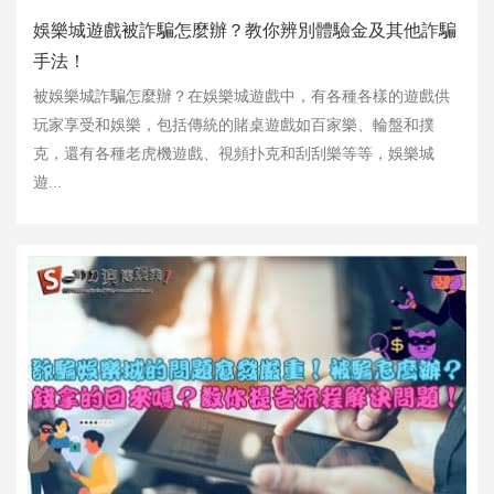
娛樂城遊戲被詐騙怎麼辦？教你辨別體驗金及其他詐騙
手法！
被娛樂城詐騙怎麼辦？在娛樂城遊戲中，有各種各樣的遊戲供
玩家享受和娛樂，包括傳統的賭桌遊戲如百家樂、輪盤和撲
克，還有各種老虎機遊戲、視頻扑克和刮刮樂等等，娛樂城
遊...