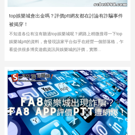
top娛樂城會出金嗎？評價ptt網友都在討論有詐騙事件
被揭穿！
不知道各位有沒有聽過top娛樂城呢？網路上稍微搜尋一下top
娛樂城ptt的資料，會發現該家平台似乎在經營一個部落格，乍
看提供很多博奕遊戲資訊與娛樂城的評價，實際...