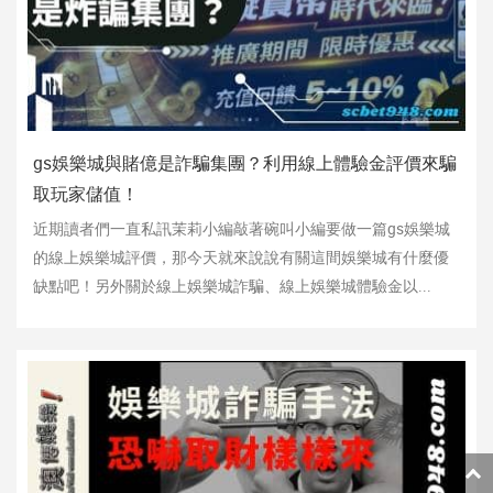
gs娛樂城與賭億是詐騙集團？利用線上體驗金評價來騙
取玩家儲值！
近期讀者們一直私訊茉莉小編敲著碗叫小編要做一篇gs娛樂城
的線上娛樂城評價，那今天就來說說有關這間娛樂城有什麼優
缺點吧！另外關於線上娛樂城詐騙、線上娛樂城體驗金以...
返