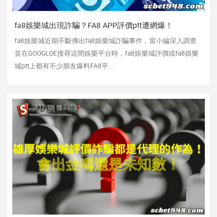
fa8娛樂城出現詐騙？FA8 APP評價ptt遭網爆！
fa8娛樂城近期不斷傳出fa8娛樂城詐騙事件，當小編深入調查
並在GOOGLOE搜尋這間娛樂平台時，fa8娛樂城評價或fa8娛樂
城ptt上都有不少朋友爆料FA8平...