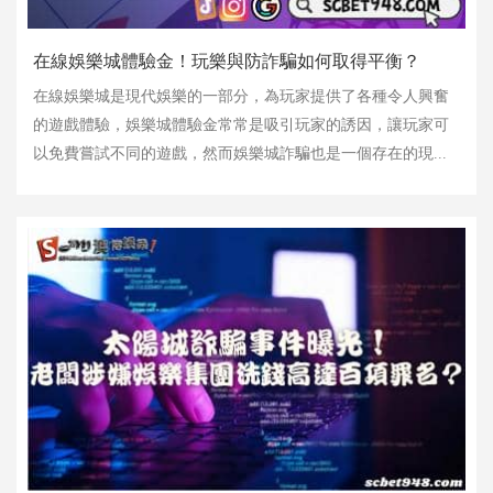
在線娛樂城體驗金！玩樂與防詐騙如何取得平衡？
在線娛樂城是現代娛樂的一部分，為玩家提供了各種令人興奮
的遊戲體驗，娛樂城體驗金常常是吸引玩家的誘因，讓玩家可
以免費嘗試不同的遊戲，然而娛樂城詐騙也是一個存在的現...