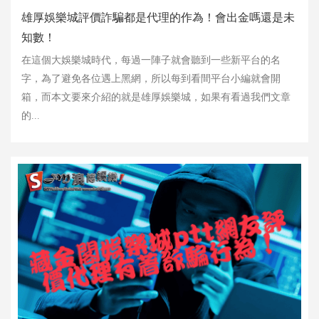
雄厚娛樂城評價詐騙都是代理的作為！會出金嗎還是未
知數！
在這個大娛樂城時代，每過一陣子就會聽到一些新平台的名
字，為了避免各位遇上黑網，所以每到看間平台小編就會開
箱，而本文要來介紹的就是雄厚娛樂城，如果有看過我們文章
的...