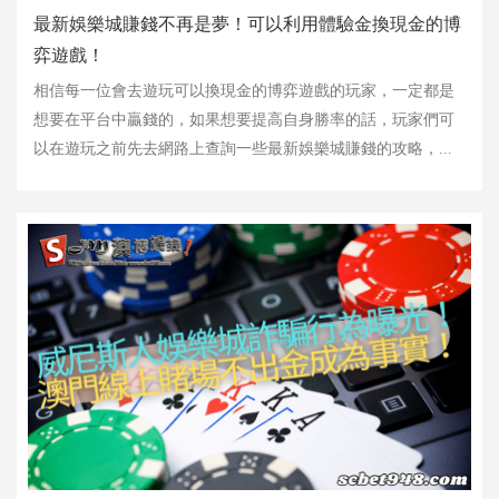
最新娛樂城賺錢不再是夢！可以利用體驗金換現金的博
弈遊戲！
相信每一位會去遊玩可以換現金的博弈遊戲的玩家，一定都是
想要在平台中贏錢的，如果想要提高自身勝率的話，玩家們可
以在遊玩之前先去網路上查詢一些最新娛樂城賺錢的攻略，...