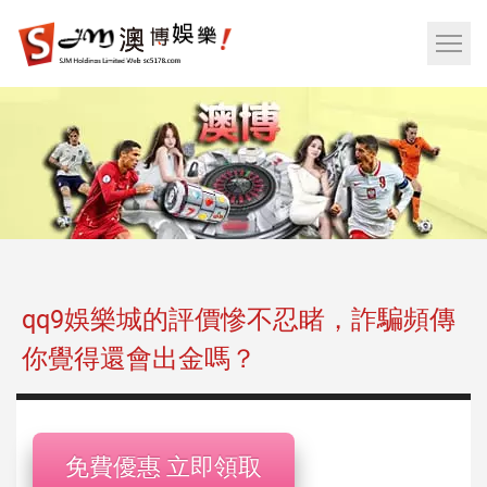
娛
樂
網
城|
站
百
選
家
單
樂|
按
運
鈕
彩|
天
天
樂|
qq9娛樂城的評價慘不忍睹，詐騙頻傳
樂
你覺得還會出金嗎？
透
彩
球|
老
免費優惠 立即領取
虎