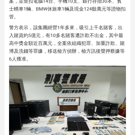
案，並查扣電腦14台、手機10支、銀行存摺30本、賓
士轎車1輛、BMW休旅車1輛及現金124餘萬元等證物扣
管。
警方表示，該集團經營1年多來，吸引上千名賭客，出
入賭資約5億元，有10多名賭客遭詐欺不出金，其中最
高中獎金額近百萬元，全案依組織犯罪、加重詐欺、賭
博及洗錢等罪嫌，移送檢方偵辦，檢方訊後聲押蔡嫌等
6人獲准。