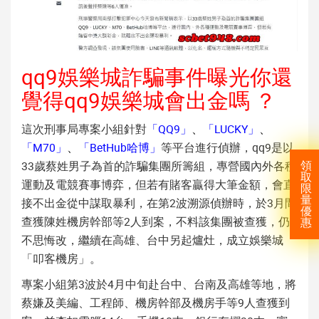
qq9娛樂城詐騙事件曝光你還
覺得qq9娛樂城會出金嗎 ？
這次刑事局專案小組針對
「QQ9」
、
「LUCKY」
、
「M70」
、
「BetHub哈博」
等平台進行偵辦，qq9是以
33歲蔡姓男子為首的詐騙集團所籌組，專營國內外各種
領
取
運動及電競賽事博弈，但若有賭客贏得大筆金額，會直
限
量
接不出金從中謀取暴利，在第2波溯源偵辦時，於3月間
優
查獲陳姓機房幹部等2人到案，不料該集團被查獲，仍
惠
不思悔改，繼續在高雄、台中另起爐灶，成立娛樂城
「叩客機房」。
專案小組第3波於4月中旬赴台中、台南及高雄等地，將
蔡嫌及美編、工程師、機房幹部及機房手等9人查獲到