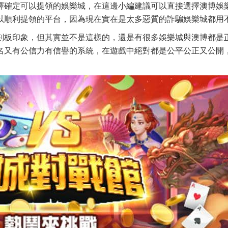
擇確定可以提領的娛樂城，在這邊小編建議可以直接選擇
澳博娛
以順利提領的平台，因為現在實在是太多惡質的詐騙娛樂城都用
刻板印象，但其實並不是這樣的，還是有很多娛樂城與澳博都是
名又有公信力有信譽的系統，在遊戲中絕對都是公平公正又公開