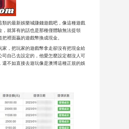
這類的
最新娛樂城賺錢
遊戲吧，像這種遊戲
金
，就算有的話也是那種僅體驗無法提領
道把裡面贏的遊戲幣換成現金。
玩家，把玩家的遊戲幣拿走卻沒有把現金給
公司自己去設定的，他愛怎麼設定都沒人可
，還不如直接去遊玩像是澳博這種正規的娛