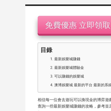
機
免費優惠 立即領取
目錄
1.
最新娛樂城賺錢
2.
最新娛樂城體驗金
3.
可以賺錢的娛樂城
4.
澳博娛樂城 最新的平台 最新的系
相信每一位會去遊玩
可以換現金的博弈遊
查詢一些
最新娛樂城賺錢
的攻略，參考並