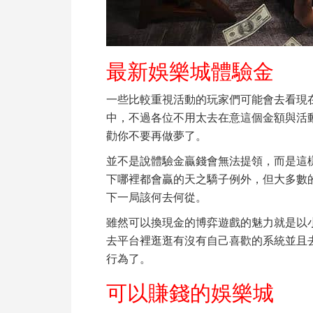
最新娛樂城體驗金
一些比較重視活動的玩家們可能會去看現在
中，不過各位不用太去在意這個金額與活
勸你不要再做夢了。
並不是說體驗金贏錢會無法提領，而是這
下哪裡都會贏的天之驕子例外，但大多數
下一局該何去何從。
雖然可以換現金的博弈遊戲的魅力就是以
去平台裡逛逛有沒有自己喜歡的系統並且
行為了。
可以賺錢的娛樂城