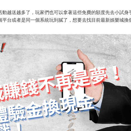
活動越送越多了，玩家們也可以拿著這些免費的額度先去小試身
個平台或者是同一個系統玩到膩了，想要去找目前
最新娛樂城
換