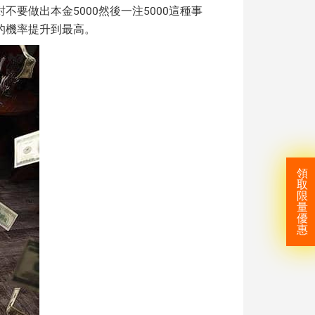
做出本金5000然後一注5000這種事
的機率提升到最高。
領
取
限
量
優
惠