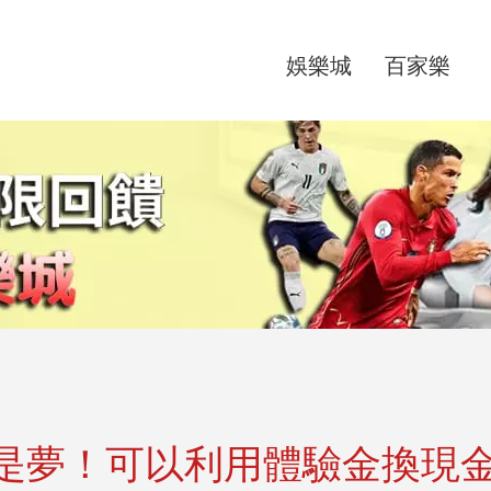
娛樂城
百家樂
是夢！可以利用體驗金換現