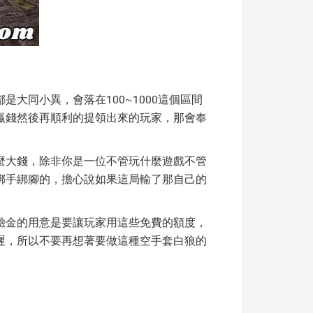
大同小異，會落在100~1000這個區間
贏錢然後再順利的提領出來的玩家，那會奉
麼大錢，除非你是一位不管玩什麼遊戲不管
綁手綁腳的，擔心說如果這局輸了那自己的
驗金的用意是要讓玩家用這些免費的額度，
遲，所以不要再想著要做這種空手套白狼的