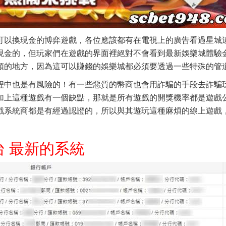
可以換現金的博弈遊戲
，各位應該都有在電視上的廣告看過星城
現金的，但玩家們在遊戲的界面裡絕對不會看到
最新娛樂城體驗
領的地方，因為這
可以賺錢的娛樂城
都必須要透過一些特殊的管
程中也是有風險的！有一些惡質的幣商也會用詐騙的手段去詐騙
加上這種遊戲有一個缺點，那就是所有遊戲的開獎機率都是遊戲
戲系統商都是有經過認證的，所以與其遊玩這種麻煩的線上遊戲
台 最新的系統