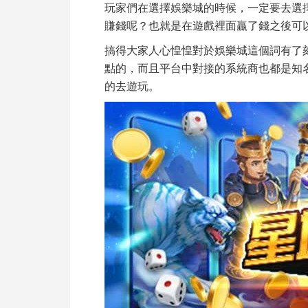
玩家們在選擇娛樂城的時候，一定要去選
賺錢呢？也就是在遊戲裡面贏了錢之後可
搞得大家人心惶惶對於娛樂城這個詞有了
點的，而且平台中對接的系統商也都是知
的去遊玩。