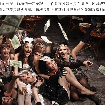
的分配，玩家們一定要記得，你是在投資不是在賭博，所以絕對不要
加大或者是減少注碼，這樣長期下來就可以把自己的盈利跟獲利