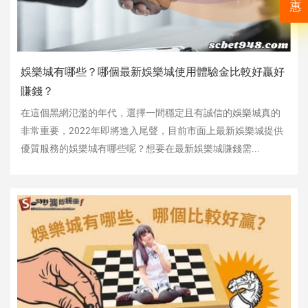
惠
娛樂城有哪些？哪個最新娛樂城使用體驗金比較好贏好
賺錢？
在這個黑網氾濫的年代，選擇一間穩定且有誠信的娛樂城真的
非常重要，2022年即將進入尾聲，目前市面上最新娛樂城提供
優質服務的娛樂城有哪些呢？想要在最新娛樂城賺錢需...