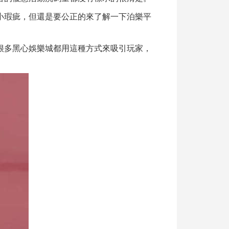
小瑕疵，但還是要公正的來了解一下泊樂平
很多黑心娛樂城都用這種方式來吸引玩家，