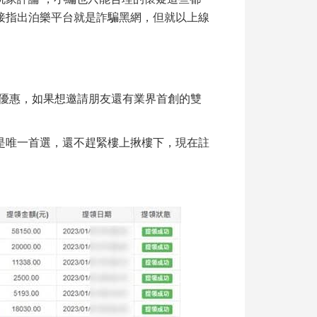
接指出泊樂平台就是詐騙黑網，但就以上線
0%優惠，如果想邀請朋友還有業界首創的雙
是唯一首選，還不趕緊樓上揪樓下，現在註