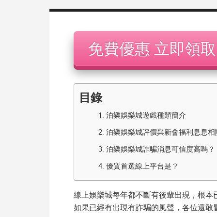
機
免費優惠 立即領取
目錄
1.
泊樂娛樂城遊戲種類簡介
2.
泊樂娛樂城評價與新會福利息息相
3.
泊樂娛樂城詐騙消息可信度高嗎？
4.
優質首選線上平台是？
線上
娛樂城
每年都不斷有後輩出現，根本
如果已經有出現有詐騙的風聲，各位還敢