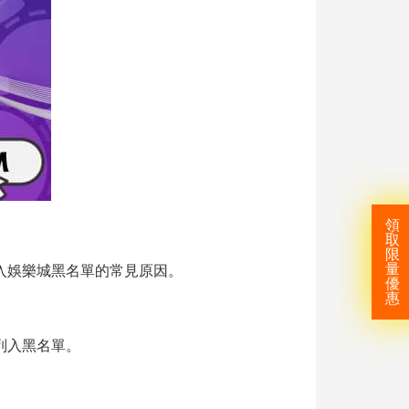
領
取
限
入娛樂城黑名單的常見原因。
量
優
惠
列入黑名單。