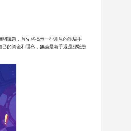
相關議題，首先將揭示一些常見的詐騙手
自己的資金和隱私，無論是新手還是經驗豐