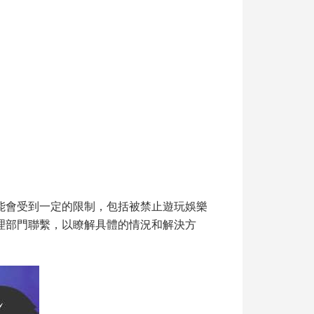
能會受到一定的限制，包括被禁止遊玩娛樂
理部門聯繫，以瞭解具體的情況和解決方