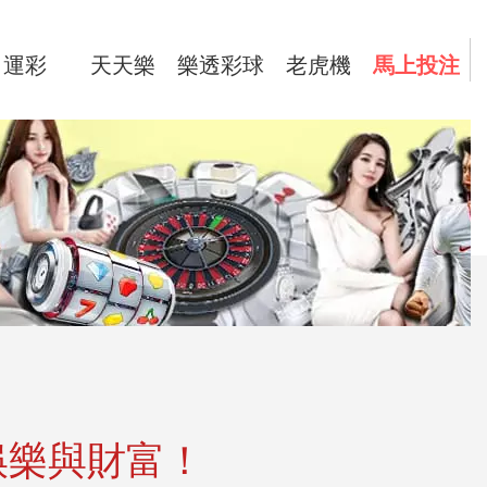
運彩
天天樂
樂透彩球
老虎機
馬上投注
娛樂與財富！