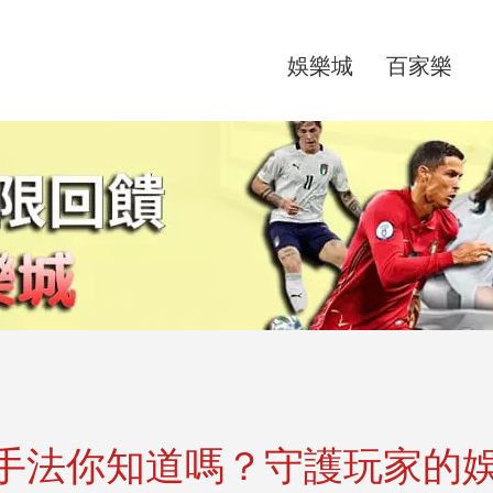
娛樂城
百家樂
手法你知道嗎？守護玩家的