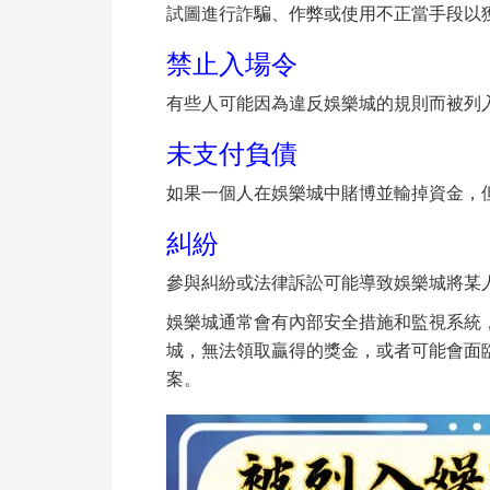
試圖進行詐騙、作弊或使用不正當手段以
禁止入場令
有些人可能因為違反娛樂城的規則而被列
未支付負債
如果一個人在娛樂城中賭博並輸掉資金，
糾紛
參與糾紛或法律訴訟可能導致娛樂城將某
娛樂城通常會有內部安全措施和監視系統
城，無法領取贏得的獎金，或者可能會面
案。