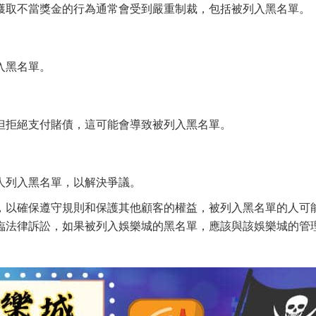
獲取不當獎金的行為通常會受到嚴重制裁，包括被列入黑名單。
入黑名單。
但拒絕支付賭債，這可能會導致被列入黑名單。
人列入黑名單，以解決爭議。
，以確保遵守規則和保護其他顧客的權益，被列入黑名單的人可
臨法律訴訟，如果被列入娛樂城的黑名單，應該與該娛樂城的管