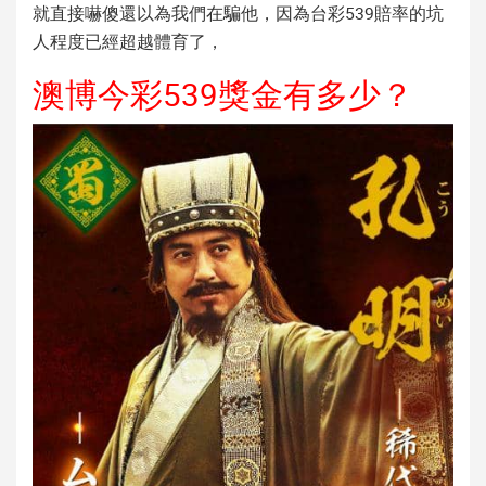
就直接嚇傻還以為我們在騙他，因為台彩539賠率的坑
人程度已經超越體育了，
澳博今彩539獎金有多少？