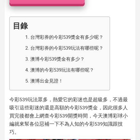
機
目錄
1.
台灣彩券的今彩539獎金有多少呢？
2.
台灣彩券的今彩539玩法有哪些呢？
3.
澳博今彩539獎金有多少？
4.
澳博的今彩539玩法有哪些呢？
5.
澳博出金見證！
今彩539玩法
眾多，熱愛它的彩迷也是超級多，不過最
吸引這些彩迷的還是高額的
今彩539獎金
，因此很多人
買完後都會上網查
今彩539開獎時間
，今天澳博彩球小
編就來幫各位惡補一下不為人知的
今彩539
知識跟技
巧。