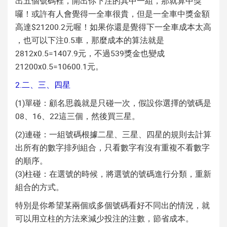
出五個號碼裡，開出你下注的其中一組，那就算中獎
囉！或許有人會覺得一全車很貴，但是一全車中獎金額
高達$21200.2元喔！如果你還是覺得下一全車成本太高
，也可以下注0.5車，那麼成本的算法就是
2812x0.5=1407.9元，不過539獎金也變成
21200x0.5=10600.1元。
2.二、三、四星
(1)單碰：顧名思義就是只碰一次，假設你選擇的號碼是
08、16、22這三個，然後買三星。
(2)連碰：一組號碼根據二星、三星、四星的規則去計算
出所有的數字排列組合，只看數字有沒有重複不看數字
的順序。
(3)柱碰：在選號的時候，將選號的號碼進行分類，重新
組合的方式。
特別是你希望某兩個或多個號碼看好不同出的情況，就
可以用立柱的方法來減少投注的注數，節省成本。