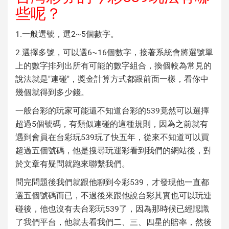
些呢？
1.一般選號，選2~5個數字。
2.選擇多號，可以選6~16個數字，接著系統會將選號單
上的數字排列出所有可能的數字組合，換個較為常見的
說法就是"連碰"，獎金計算方式都跟前面一樣，看你中
幾個就得到多少錢。
一般台彩的玩家可能還不知道台彩的539竟然可以選擇
超過5個號碼，有類似連碰的這種規則，因為之前就有
遇到會員在台彩玩539玩了快五年，從來不知道可以買
超過五個號碼，他是搜尋玩運彩看到我們的網站後，對
於文章有疑問就跑來聯繫我們。
問完問題後我們就跟他聊到
今彩539
，才發現他一直都
選五個號碼而已，不過後來跟他說台彩其實也可以玩連
碰後，他也沒有去台彩玩539了，因為那時候已經認識
了我們平台，他就去看我們二、三、四星的賠率，然後