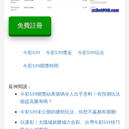
免費註冊
今彩539
今彩539獎金
今彩539玩法
今彩539開獎時間
延伸閱讀：
今彩539開獎結果號碼令人出乎意料！有預測玩法
能提高勝率嗎？
今彩539未公開的聰明玩法，你想不贏都有困難!
玩運彩｜太陽城娛樂城六合彩、台灣今彩539技巧