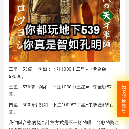
二星：53倍 例如：下注1000中二星=中獎金額
53000。
三星：570倍 例如：下注1000中三星=中獎金額57
領
取
萬。
限
量
四星：8000倍 例如：下注1000中二星=中獎金額8百
優
惠
萬。
我們與台彩的獎金計算方式是不一樣的喔！台彩的獎金