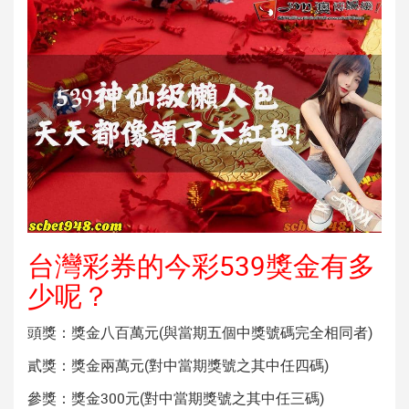
台灣彩券的今彩539獎金有多
少呢？
頭獎：獎金八百萬元(與當期五個中獎號碼完全相同者)
貳獎：獎金兩萬元(對中當期獎號之其中任四碼)
參獎：獎金300元(對中當期獎號之其中任三碼)