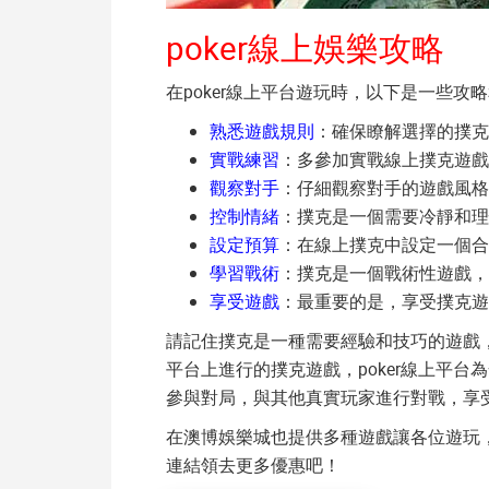
poker線上娛樂攻略
在poker線上平台遊玩時，以下是一些
熟悉遊戲規則
：確保瞭解選擇的撲克
實戰練習
：多參加實戰線上撲克遊戲
觀察對手
：仔細觀察對手的遊戲風
控制情緒
：撲克是一個需要冷靜和理
設定預算
：在線上撲克中設定一個合
學習戰術
：撲克是一個戰術性遊戲，
享受遊戲
：最重要的是，享受撲克遊
請記住撲克是一種需要經驗和技巧的遊戲，
平台上進行的撲克遊戲，
poker線上平台
為
參與對局，與其他真實玩家進行對戰，享
在
澳博娛樂城
也提供多種遊戲讓各位遊玩
連結領去更多優惠吧！