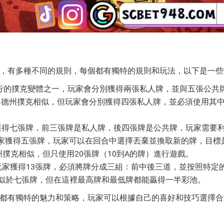
戲，有多種不同的規則，每個都有獨特的規則和玩法，以下是一些常
行的撲克變體之一，玩家會分別獲得兩張私人牌，並與五張公共
與德州撲克相似，但玩家會分別獲得四張私人牌，並必須使用其
獲得七張牌，前三張牌是私人牌，後四張牌是公共牌，玩家需要
家獲得五張牌，玩家可以在回合中選擇丟棄並換取新的牌，目標
州撲克相似，但只使用20張牌（10到A的牌）進行遊戲。
玩家獲得13張牌，必須將牌分成三組：前中後三道，並按照特定
似於七張牌，但在這裡最高牌和最低牌都能贏得一半彩池。
變體都有獨特的魅力和策略，玩家可以根據自己的喜好和技巧選擇