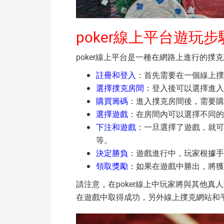
poker線上平台遊玩步
poker線上平台是一種在網路上進行的
註冊和登入
：首先需要在一個線上撲
選擇撲克房間
：登入後可以選擇進入
購買籌碼
：進入撲克房間後，需要購
選擇遊戲
：在房間內可以選擇不同的
下注和遊戲
：一旦選擇了遊戲，就可
等。
決定勝負
：遊戲進行中，玩家根據手
領取獎勵
：如果在遊戲中勝出，將獲
請注意，在poker線上中玩家將與其他
在遊戲中取得成功，另外線上撲克網站和