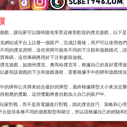
驟
撲克遊戲，讓玩家可以隨時隨地享受這種受歡迎的撲克遊戲，以下
克網站或平台上註冊一個賬戶，完成註冊後，用戶可以使用他們
不同的撲克房間，這些房間可能有不同的下注額和遊戲模式，請
買籌碼，這些籌碼將用於下注和參與遊戲。
撲克遊戲，如德州撲克、奧馬哈撲克等，根據自己的喜好選擇遊
以參與該遊戲的下注和遊戲過程，需要根據手中的牌和遊戲情況
中的牌和公共牌來組合最好的牌型，最終根據牌型大小來決定勝
得相應的獎勵，這些獎勵將會自動加入自己的賬戶中。
真人玩家對戰，而不是與電腦進行對戰，因此撲克技巧、策略和心
平台提供各種不同的遊戲類型和賭注，所以請根據自己的經驗和