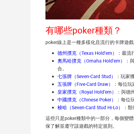
有哪些poker種類？
poker線上是一種多樣化且流行的卡牌遊
德州撲克（Texas Hold'em）
：最流
奧馬哈撲克（Omaha Hold'em）
：
合。
七張牌（Seven-Card Stud）
：玩家
五張牌（Five-Card Draw）
：每位玩
皇家撲克（Royal Hold'em）
：與德
中國撲克（Chinese Poker）
：每位
梭哈（Seven-Card Stud Hi-Lo）
：類
這些只是poker種類中的一部分，每個
保了解並遵守該遊戲的特定規則。