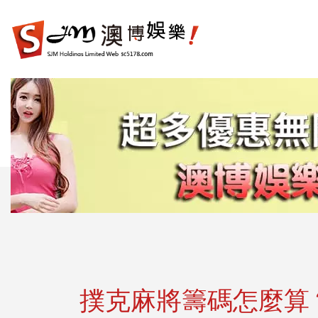
娛
樂
城|
百
家
樂|
運
彩|
天
天
樂|
樂
透
彩
球|
撲克麻將籌碼怎麼算
老
虎