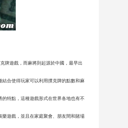
撲克牌遊戲，而麻將則起源於中國，最早出
種結合使得玩家可以利用撲克牌的點數和麻
將的特點，這種遊戲形式在世界各地也有不
娛樂遊戲，並且在家庭聚會、朋友間和賭場