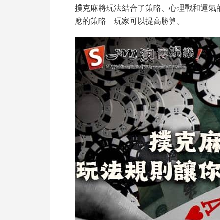
撲克麻將玩法
結合了策略、心理戰和運氣
應的策略，玩家可以提高勝算。