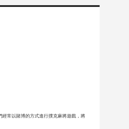
們經常以賭博的方式進行撲克麻將遊戲，將