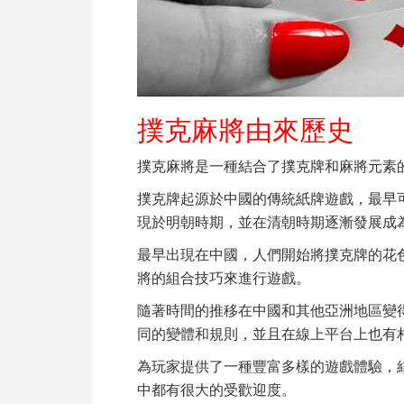
撲克麻將由來歷史
撲克麻將是一種結合了撲克牌和麻將元素
撲克牌起源於中國的傳統紙牌遊戲，最早
現於明朝時期，並在清朝時期逐漸發展成
最早出現在中國，人們開始將撲克牌的花
將的組合技巧來進行遊戲。
隨著時間的推移在中國和其他亞洲地區變
同的變體和規則，並且在線上平台上也有
為玩家提供了一種豐富多樣的遊戲體驗，
中都有很大的受歡迎度。