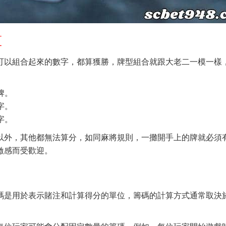
算
可以組合起來的數字，都算獲勝，牌型組合就跟大老二一模一樣
牌。
字。
字。
以外，其他都無法算分，如同麻將規則，一攤開手上的牌就必須
激感而受歡迎。
？
碼是用於表示賭注和計算得分的單位，籌碼的計算方式通常取決