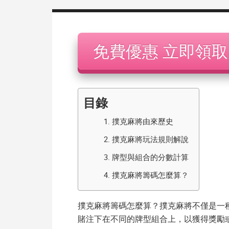
機
免費優惠 立即領取
目錄
1.
撲克麻將由來歷史
2.
撲克麻將玩法規則解說
3.
牌型與組合的分數計算
4.
撲克麻將籌碼怎麼算？
撲克麻將籌碼怎麼算
？
撲克麻將
不僅是一
賭注下在不同的牌型組合上，以獲得獎勵