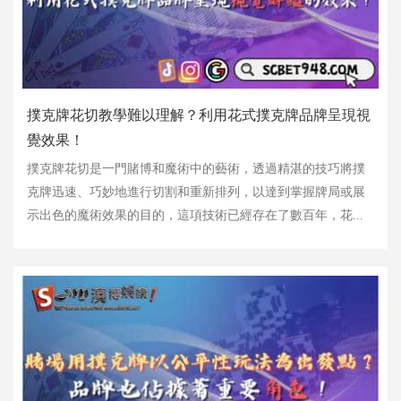
撲克牌花切教學難以理解？利用花式撲克牌品牌呈現視
覺效果！
撲克牌花切是一門賭博和魔術中的藝術，透過精湛的技巧將撲
克牌迅速、巧妙地進行切割和重新排列，以達到掌握牌局或展
示出色的魔術效果的目的，這項技術已經存在了數百年，花...