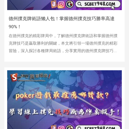
德州撲克牌術語懶人包！掌握德州撲克技巧勝率高達
90%！
在德州撲克的精彩牌局中，了解德州撲克牌術語和掌握德州撲
克牌技巧是贏取勝利的關鍵，本文將引領一場德州撲克的精彩
冒險，深入探討各種牌局術語，分享實用的德州撲克牌技巧...