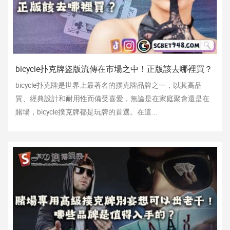
bicycle扑克牌盜版流傳在市場之中！正版該去哪裡買？
bicycle扑克牌是世界上最著名的撲克牌品牌之一，以其高品
質、經典設計和耐用性而備受喜愛，無論是在家庭聚會還是在
賭場，bicycle撲克牌都是玩牌的首選。在這...