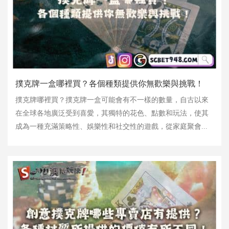
撲克牌一盒哪裡買？各個種類提供你無歡樂與挑戰！
撲克牌哪裡買？撲克牌一盒可能會有不一樣的數量，自古以來
在全球各地廣泛受到喜愛，其獨特的花色、點數和玩法，使其
成為一種充滿策略性、娛樂性和社交性的遊戲，從家庭聚會...