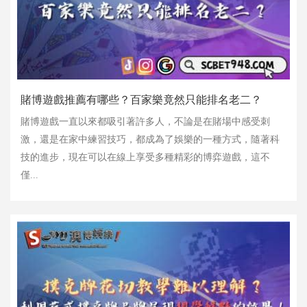
賭博遊戲推薦有哪些？百家樂竟然只能排名老二？
賭博遊戲一直以來都吸引著許多人，不論是在賭場中感受刺
激，還是在家中練習技巧，都成為了娛樂的一種方式，隨著科
技的進步，現在可以在線上享受多種精彩的博弈遊戲，這不
僅...