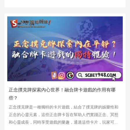
正念撲克牌探索內心世界！融合牌卡遊戲的作用有哪
些？
正念撲克牌是一種獨特的卡片遊戲，結合了撲克牌的娛樂性和
正念的心靈元素，這些正念牌卡旨在幫助人們實踐正念、冥想
和心靈成長，同時享受遊戲的樂趣，通過這些卡片，玩家可...