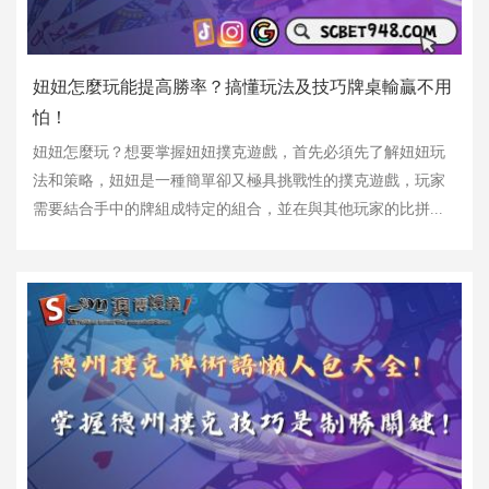
妞妞怎麼玩能提高勝率？搞懂玩法及技巧牌桌輸贏不用
怕！
妞妞怎麼玩？想要掌握妞妞撲克遊戲，首先必須先了解妞妞玩
法和策略，妞妞是一種簡單卻又極具挑戰性的撲克遊戲，玩家
需要結合手中的牌組成特定的組合，並在與其他玩家的比拼...