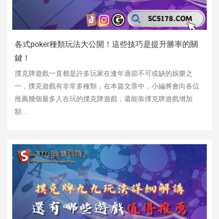
機
各式poker種類玩法大公開！這些技巧是提升勝率的關
鍵！
撲克牌遊戲一直都是許多玩家在逢年過節不可或缺的娛樂之
一，撲克遊戲有非常多種類，在本篇文章中，小編將會向各位
推薦幾個最多人在玩的撲克牌遊戲，還能靠撲克牌遊戲增加
額...