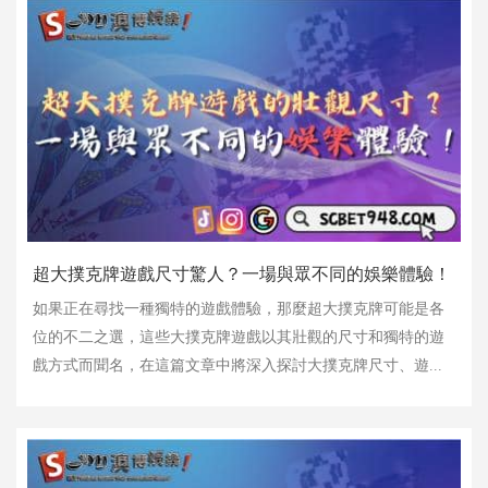
超大撲克牌遊戲尺寸驚人？一場與眾不同的娛樂體驗！
如果正在尋找一種獨特的遊戲體驗，那麼超大撲克牌可能是各
位的不二之選，這些大撲克牌遊戲以其壯觀的尺寸和獨特的遊
戲方式而聞名，在這篇文章中將深入探討大撲克牌尺寸、遊...