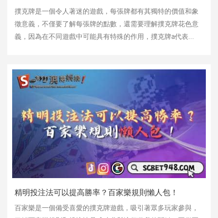
撲克牌是一個令人著迷的遊戲，每張牌都有其獨特的價值和象
徵意義，不僅要了解每張牌的點數，還需要理解撲克牌花色意
義，因為在不同遊戲中可能具有特殊的作用，撲克牌a代表...
精明投注法可以提高勝率？百家樂規則懶人包！
百家樂是一個備受喜愛的撲克牌遊戲，吸引著眾多玩家參與，