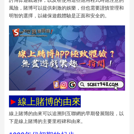
風險，
賭博
可以提供刺激的娛樂，但也需要謹慎管理和
明智的選擇，以確保遊戲體驗是正面和安全的。
►
線上賭博的由來
線上賭博的由來可以追溯到互聯網的早期發展階段，以
下是線上賭博的主要里程碑和由來。