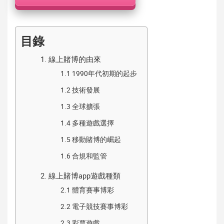
機
目錄
1.
線上賭博的由來
1.1
1990年代初期的起步
1.2
技術發展
1.3
全球擴張
1.4
多種遊戲選擇
1.5
移動賭博的崛起
1.6
合規和監管
2.
線上賭博app遊戲種類
2.1
體育賽事博彩
2.2
電子競技賽事博彩
2.3
彩票遊戲