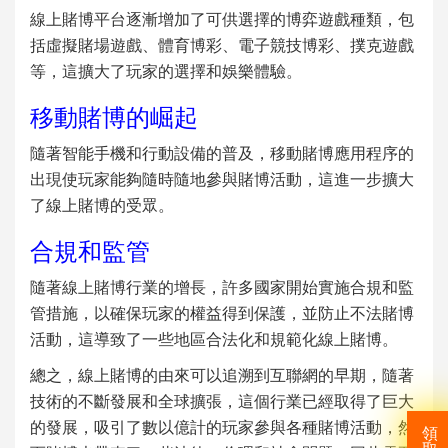
線上賭博平台逐漸增加了可供選擇的博弈遊戲種類，包
括虛擬賭場遊戲、體育博彩、電子競技博彩、撲克遊戲
等，這擴大了玩家的選擇和娛樂體驗。
移動賭博的崛起
隨著智能手機和行動設備的普及，移動賭博應用程序的
出現使玩家能夠隨時隨地參與賭博活動，這進一步擴大
了線上賭博的受眾。
合規和監管
隨著線上賭博行業的增長，許多國家開始實施合規和監
管措施，以確保玩家的權益得到保護，並防止不法賭博
活動，這導致了一些地區合法化和規範化線上賭博。
總之，線上賭博的由來可以追溯到互聯網的早期，隨著
技術的不斷發展和全球擴張，這個行業已經取得了巨大
的發展，吸引了數以億計的玩家參與各種賭博活動，然
領