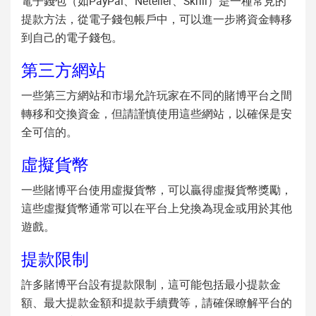
電子錢包（如PayPal、Neteller、Skrill）是一種常見的
提款方法，從電子錢包帳戶中，可以進一步將資金轉移
到自己的電子錢包。
第三方網站
一些第三方網站和市場允許玩家在不同的賭博平台之間
轉移和交換資金，但請謹慎使用這些網站，以確保是安
全可信的。
虛擬貨幣
一些賭博平台使用虛擬貨幣，可以贏得虛擬貨幣獎勵，
這些虛擬貨幣通常可以在平台上兌換為現金或用於其他
遊戲。
提款限制
許多賭博平台設有提款限制，這可能包括最小提款金
額、最大提款金額和提款手續費等，請確保瞭解平台的