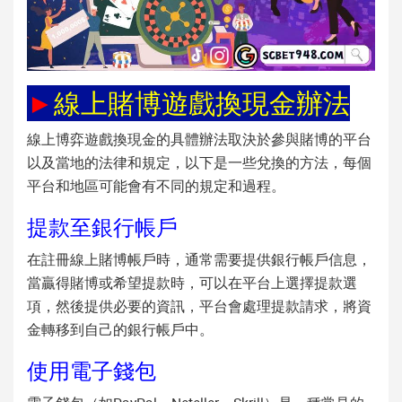
►
線上賭博遊戲換現金辦法
線上博弈遊戲換現金的具體辦法取決於參與賭博的平台
以及當地的法律和規定，以下是一些兌換的方法，每個
平台和地區可能會有不同的規定和過程。
提款至銀行帳戶
在註冊線上賭博帳戶時，通常需要提供銀行帳戶信息，
當贏得賭博或希望提款時，可以在平台上選擇提款選
項，然後提供必要的資訊，平台會處理提款請求，將資
金轉移到自己的銀行帳戶中。
使用電子錢包