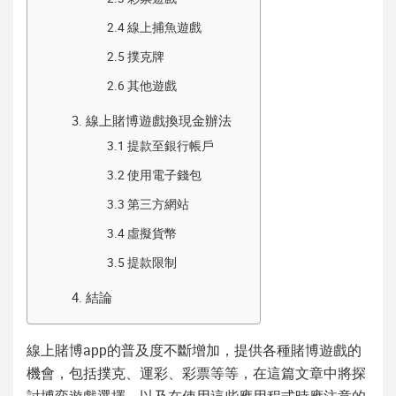
2.4
線上捕魚遊戲
2.5
撲克牌
2.6
其他遊戲
3.
線上賭博遊戲換現金辦法
3.1
提款至銀行帳戶
3.2
使用電子錢包
3.3
第三方網站
3.4
虛擬貨幣
3.5
提款限制
4.
結論
線上賭博app
的普及度不斷增加，提供各種
賭博遊戲
的
機會，包括撲克、運彩、彩票等等，在這篇文章中將探
討博弈遊戲選擇，以及在使用這些應用程式時應注意的