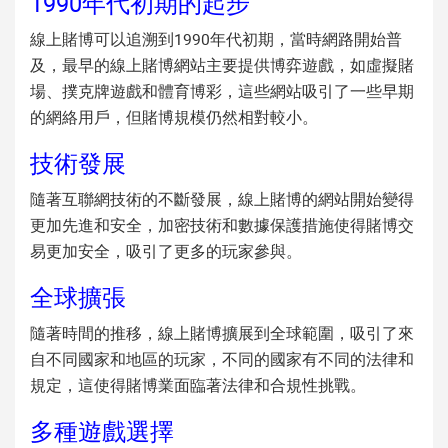
1990年代初期的起步
線上賭博可以追溯到1990年代初期，當時網路開始普
及，最早的線上賭博網站主要提供博弈遊戲，如虛擬賭
場、撲克牌遊戲和體育博彩，這些網站吸引了一些早期
的網絡用戶，但賭博規模仍然相對較小。
技術發展
隨著互聯網技術的不斷發展，線上賭博的網站開始變得
更加先進和安全，加密技術和數據保護措施使得賭博交
易更加安全，吸引了更多的玩家參與。
全球擴張
隨著時間的推移，線上賭博擴展到全球範圍，吸引了來
自不同國家和地區的玩家，不同的國家有不同的法律和
規定，這使得賭博業面臨著法律和合規性挑戰。
多種遊戲選擇