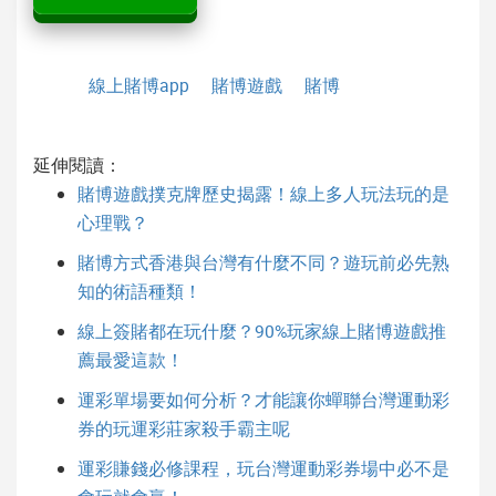
線上賭博app
賭博遊戲
賭博
延伸閱讀：
賭博遊戲撲克牌歷史揭露！線上多人玩法玩的是
心理戰？
賭博方式香港與台灣有什麼不同？遊玩前必先熟
知的術語種類！
線上簽賭都在玩什麼？90%玩家線上賭博遊戲推
薦最愛這款！
運彩單場要如何分析？才能讓你蟬聯台灣運動彩
券的玩運彩莊家殺手霸主呢
運彩賺錢必修課程，玩台灣運動彩券場中必不是