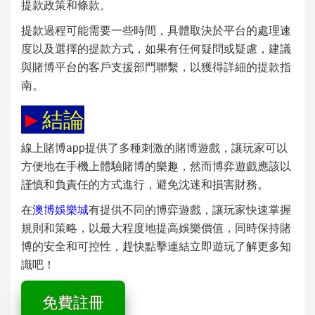
提款政策和條款。
提款過程可能需要一些時間，具體取決於平台的處理速
度以及選擇的提款方式，如果有任何疑問或疑慮，建議
與賭博平台的客戶支援部門聯繫，以獲得詳細的提款指
南。
►
結論
線上賭博app
提供了多種刺激的
賭博遊戲
，讓玩家可以
方便地在手機上體驗
賭博
的樂趣，然而博弈遊戲應該以
謹慎和負責任的方式進行，避免沈迷和損害財務。
在
澳博娛樂城
有提供不同的博弈遊戲，讓玩家快速掌握
規則和策略，以最大程度地提高娛樂價值，同時保持賭
博的安全和可控性，趕快點擊連結立即遊玩了解更多知
識吧！
免費註冊