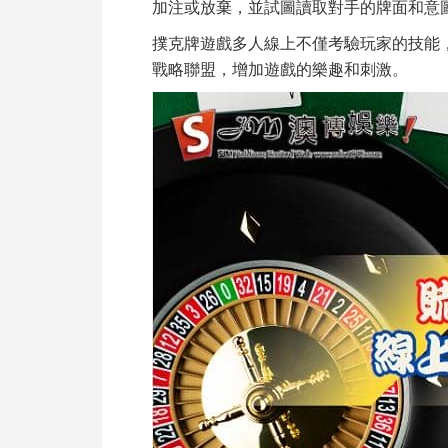
加注或放棄，並試圖讀取對手的牌面和意
撲克牌遊戲多人線上不僅考驗玩家的技能
戰略聯盟，增加遊戲的樂趣和刺激。