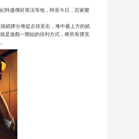
紀時盛傳於英法等地，時至今日，百家樂
七張紙牌分堆從左排至右，堆中最上方的紙
就是遊戲一開始的排列方式，將所有撲克
戲。