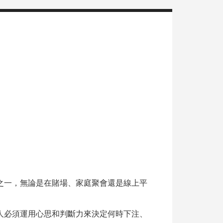
之一，無論是在賭場、家庭聚會還是線上平
人必須運用心思和判斷力來決定何時下注、