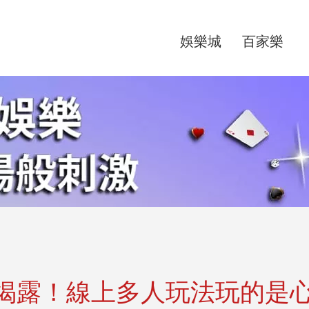
娛樂城
百家樂
揭露！線上多人玩法玩的是