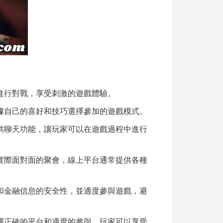
進行對戰，享受刺激的遊戲體驗。
據自己的喜好和技巧選擇參加的遊戲模式。
供聊天功能，讓玩家可以在遊戲過程中進行
實際面對面的聚會，線上平台通常提供各種
和金融信息的安全性，並適度參與遊戲，避
擇正確的平台和適度的參與，玩家可以享受