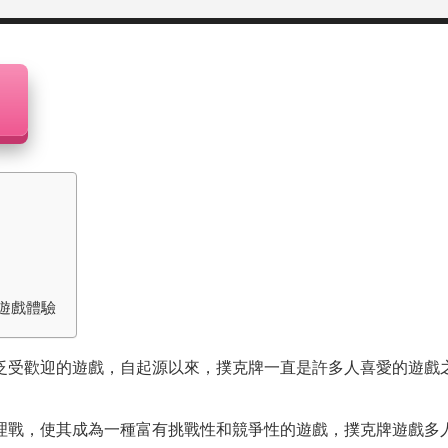
遊戲體驗
泛受歡迎的遊戲，自起源以來，撲克牌一直是許多人喜愛的遊戲
理戰，使其成為一種富有挑戰性和競爭性的遊戲，撲克牌遊戲多