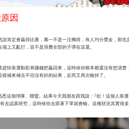
大原因
然說肯定會贏得比賽，萬一不是一注獨得，有人均分獎金，那也
在場上又亂打，豈不是浪費全部的子彈在這還。
要趕快靠運動彩券賺錢把贏回來，這時候你根本都還沒有想清楚
這樣補來補去不但沒有好的結果，反而又再次輸掉了。
是熟悉這個球隊、聯盟。結果今天我朋友跟我說：｢欸！這個人靠
沒有去認真研究，這時候你去跟著下單就會輸。這種狀況其實很