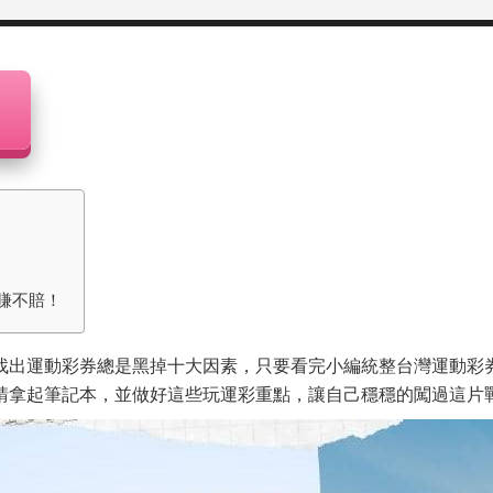
賺不賠！
找出
運動彩券
總是黑掉十大因素，只要看完小編統整
台灣運動彩
請拿起筆記本，並做好這些
玩運彩
重點，讓自己穩穩的闖過這片