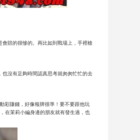
是會賠的很慘的。再比如到戰場上，手裡槍
，也沒有足夠時間認真思考就匆匆忙忙的去
運動彩賺錢，好像報牌很準！要不要跟他玩
多，在茉莉小編身邊的朋友就有發生過，也