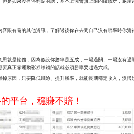
，但是如果沒有停利點的話，基本上你會無上限的繼續玩，越賭
內容跟有關的其他資訊，了解過後你在去問自己沒有賠率時你覺
意思就是輸錢，因為假設你勝率是五成，一場過關、一場沒有過
想要真正靠
運動彩券
賺錢的話就必須勝率要超過六成。
黑掉原因，只要降低風險、提升勝率，就能長期穩定收入，澳博
心的平台，穩賺不賠！