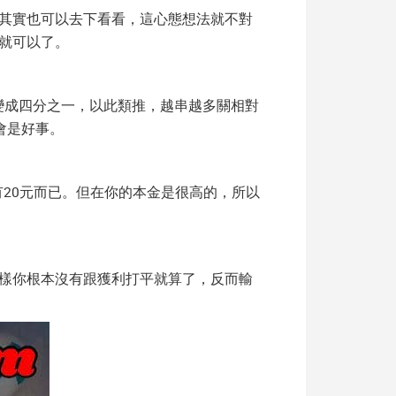
得其實也可以去下看看，這心態想法就不對
賽就可以了。
變成四分之一，以此類推，越串越多關相對
會是好事。
有20元而已。但在你的本金是很高的，所以
這樣你根本沒有跟獲利打平就算了，反而輸