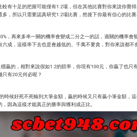
比較有十足的把握可能僅有1.2場，但在其他比賽對你來說你覺
多，所以只需要認真研究1.2場比賽，然後下你最有信心的比
50%，再來多串一關的機率會變成二分之一的話，過關的機率會
有六成，這樣串下去也是會越低的。千萬不要貪，對你來說都不
穩贏的，相對來說假如1.2的賠率，你現有100元，你贏了也只
只有20元何必呢？
你輸的時候好死不死輸到大筆金額，贏的時候又只有贏小筆金額，
的，因為這樣才能真正的勝率與獲利成正比。