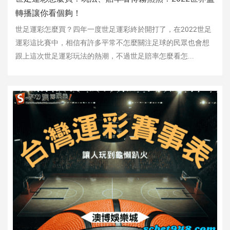
轉播讓你看個夠！
世足運彩怎麼買？四年一度世足運彩終於開打了，在2022世足
運彩這比賽中，相信有許多平常不怎麼關注足球的民眾也會想
跟上這次世足運彩玩法的熱潮，不過世足賠率怎麼看怎...