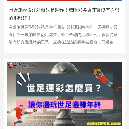
附近運彩投注站就只是裝飾！威剛彩券店其實沒有你想
的那麼好！
身邊附近運彩投注站是各位朋友投注運彩時的唯一選擇嗎？最
近四年一度的世界盃足球賽引發了全球的足球狂潮，很多從來
沒有研究過足球的民眾，直接在這波的賽事被圈粉，不過各...