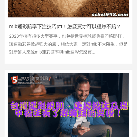
mlb運彩賠率下注技巧ptt！怎麼買才可以穩賺不賠？
2023年擁有很多大型賽事，也包括世界棒球經典賽即將開打，
讓運動彩券掀起強大的風，相信大家一定對mlb不太陌生，但是
對新鮮人來說mlb運彩賠率與mlb運彩怎麼買...