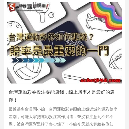
台灣運動彩券投注要能賺錢，線上賠率才是最好的選
擇！
最近很多會員問小編，台灣運動彩券跟線上娛樂城的運彩賠率
差別，可能大家把運彩投注當作消遣，並沒有注意到不知不
覺，被台灣運彩黑掉了多少錢了！小編今天就來算給各位知