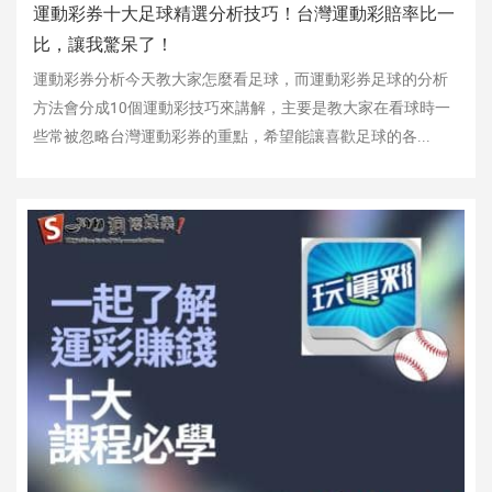
運動彩券十大足球精選分析技巧！台灣運動彩賠率比一
比，讓我驚呆了！
運動彩券分析今天教大家怎麼看足球，而運動彩券足球的分析
方法會分成10個運動彩技巧來講解，主要是教大家在看球時一
些常被忽略台灣運動彩券的重點，希望能讓喜歡足球的各...