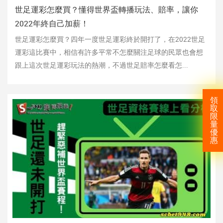
世足運彩怎麼買？懂得世界盃轉播玩法、賠率，讓你
2022年終自己加薪！
世足運彩怎麼買？四年一度世足運彩終於開打了，在2022世足
運彩這比賽中，相信有許多平常不怎麼關注足球的民眾也會想
跟上這次世足運彩玩法的熱潮，不過世足賠率怎麼看怎...
領
取
限
量
優
惠