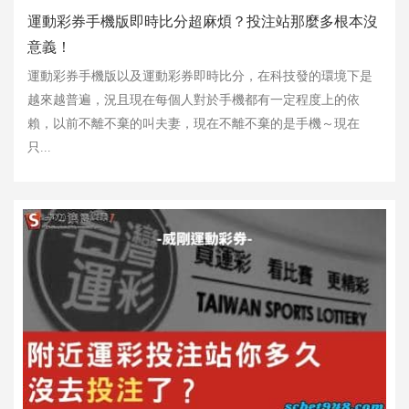
運動彩券手機版即時比分超麻煩？投注站那麼多根本沒
意義！
運動彩券手機版以及運動彩券即時比分，在科技發的環境下是
越來越普遍，況且現在每個人對於手機都有一定程度上的依
賴，以前不離不棄的叫夫妻，現在不離不棄的是手機～現在
只...