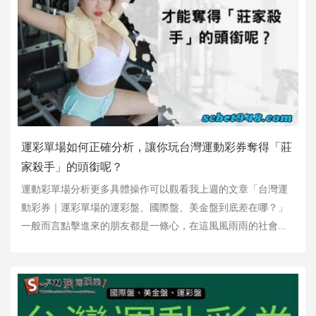
運彩單場如何正確分析，讓你玩台灣運動彩券奪得「莊
家殺手」的頭銜呢？
運動彩單場分析更多具體操作可以觀看我上週的文章「台灣運
動彩券｜運彩單場的運彩盤、國際盤、美金盤到底差在哪？」
一般而言點擊進來的朋友都是一條心，在這風風雨雨的社會...