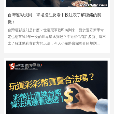
台灣運彩規則、單場投注及場中投注表了解賺錢的契
機！
台灣運彩規則是什麼？世足冠軍戰即將到來，對於運彩新手肯
定也想嘗試4年一次的世界級比賽吧？不過相信有許多新手還不
太了解運動彩券官方的玩法，今天小編將會完整介紹規則...