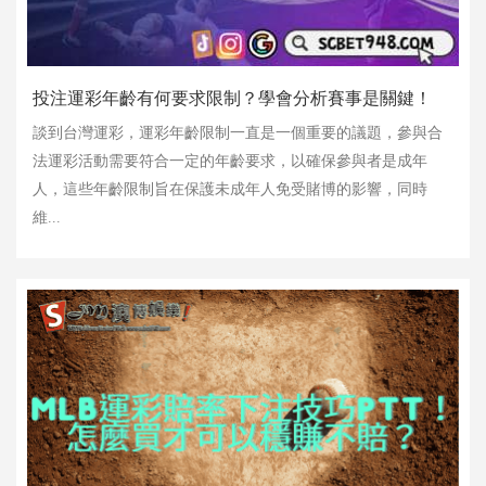
機
投注運彩年齡有何要求限制？學會分析賽事是關鍵！
談到台灣運彩，運彩年齡限制一直是一個重要的議題，參與合
法運彩活動需要符合一定的年齡要求，以確保參與者是成年
人，這些年齡限制旨在保護未成年人免受賭博的影響，同時
維...