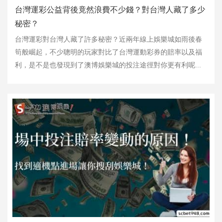
台灣運彩公益背後竟然浪費不少錢？對台灣人藏了多少
秘密？
台灣運彩對台灣人藏了許多秘密？近兩年線上娛樂城如雨後春
筍般崛起，不少聰明的玩家對比了台灣運動彩券的賠率以及福
利，是不是也發現到了澳博娛樂城的投注途徑對你更有利呢...