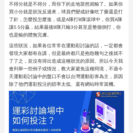
不得分就是不得分，而你下的走地當然就輸了。如果你
買小分就是狀況反過來，球員們變成好像吃了藥還是打
了針，怎麼投怎麼進，或是A隊打B隊滾球中，你買A隊
讓5.5分贏，結果最後B隊只輸3分甚至是整個倒打，你
也是輸的體無完膚。
這些狀況，如果各位常常在運動彩討論的話，一定都會
發現大家都有在講，但是最終都只是抱怨幾句之後就不
了了之，並沒有得出造成這種狀況的原因。所以今天我
會列舉一些例子或情況，教大家避免這種冏境，不過今
天運動彩討論中的盤口不會以
台灣運動彩券
為主，原因
除了他們
運彩投注
的賠率太低、還有網站時常當機。