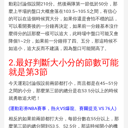
動彩討論假設開210分。然後兩隊第一節低於50分，那
麼上半場的盤口大概會落在103.5~105.5之間，有信心
的可以在這個時候買大分，如果你還是會怕不穩的話，
可以看開賽後的一分鐘再決定，如果前一分鐘基本沒什
麼得分的話那麼一樣可以追大，此時場中盤口可能又會
降個1~2分，如果前一分鐘得了四、五分，那這時候不
如追小，追大反而不建議，因為盤口可能開高了。
2.最好判斷大小分的節數可能
就是第3節
今天運彩討論假設前兩節都打小，而且都是在45~51分
之間的小分，那麼第三節的總分是在53.5分以上的時候
就勇敢追大吧！
(運動彩券NBA賽事，熱火VS爆龍、賽爾提克 VS 76人)
相反的如果前兩節都打大分，每節分數在55分以上，那
麼第三節的總分開到53.5、52.5分，那這時候開小的機