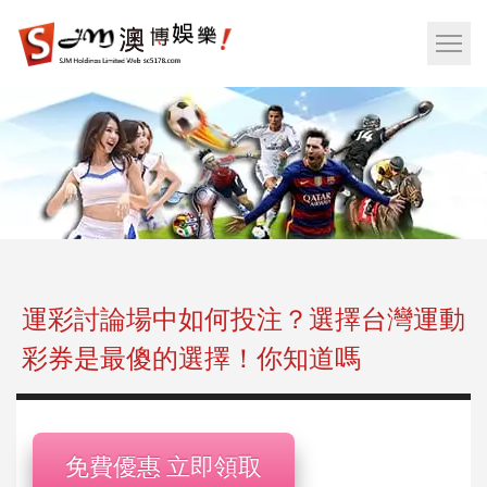
娛
樂
網
城|
站
百
選
家
單
樂|
按
運
鈕
彩|
天
天
樂|
運彩討論場中如何投注？選擇台灣運動
樂
彩券是最傻的選擇！你知道嗎
透
彩
球|
老
免費優惠 立即領取
虎