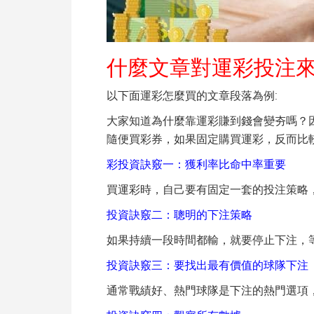
什麼文章對運彩投注來
以下面運彩怎麼買的文章段落為例:
大家知道為什麼靠運彩賺到錢會變夯嗎？因
隨便買彩券，如果固定購買運彩，反而比
彩投資訣竅一：獲利率比命中率重要
買運彩時，自己要有固定一套的投注策略
投資訣竅二：聰明的下注策略
如果持續一段時間都輸，就要停止下注，
投資訣竅三：要找出最有價值的球隊下注
通常戰績好、熱門球隊是下注的熱門選項