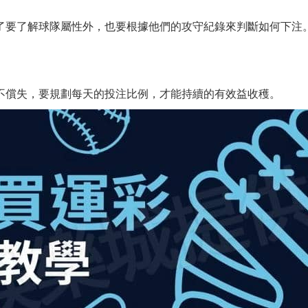
了要了解球隊屬性外，也要根據他們的攻守紀錄來判斷如何下注
不償失，要規劃每天的投注比例，才能持續的有效益收穫。