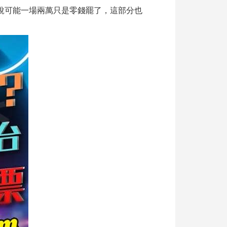
來說可能一場兩萬只是零錢罷了，這部分也