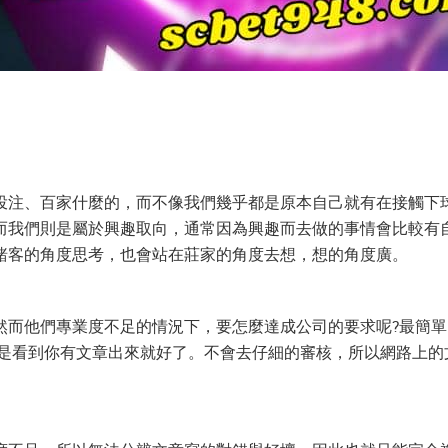
投注、百家什麼的，而不像我們幾乎都是原本自己就有在接觸下
而我們則是屬於興趣取向，通常因為興趣而去做的事情會比較有
賭客的角度思考，也會站在莊家的角度去想，想的角度廣。
然而他們專業度不足的情況下，要怎麼達成公司的要求呢?最簡
也是看到你有文章出來就好了。不會去仔細的審核，所以網路上的