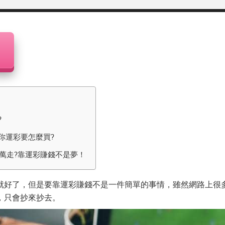
?
你運彩要怎麼買?
5萬走?靠運彩賺錢不是夢！
就好了，但是要靠
運彩賺錢
不是一件簡單的事情，雖然網路上很
，只會抄來抄去。