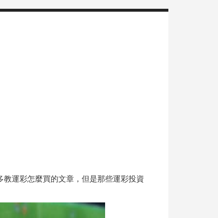
多教
運彩怎麼買
的文章，但是那些
運彩投資