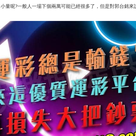
樣叫小量呢?一般人一場下個兩萬可能已經很多了，但是對郭台銘