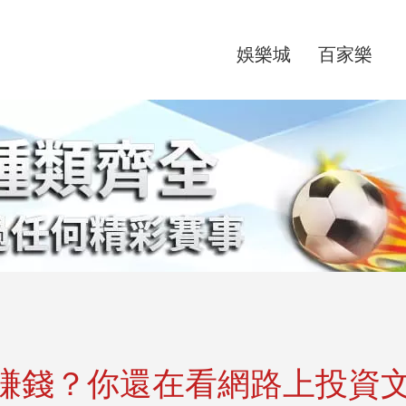
娛樂城
百家樂
賺錢？你還在看網路上投資