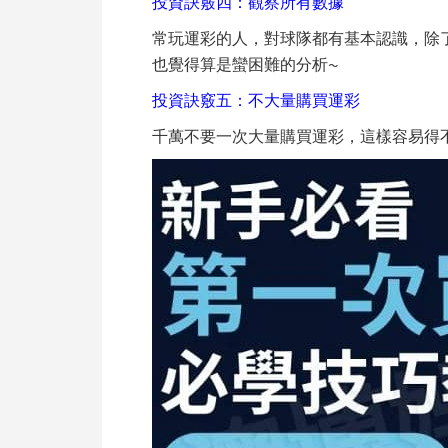
投資訣竅四：觀察所有數據
常玩運彩的人，對球隊都有基本認識，除
也覺得算是蠻困難的分析~
投資訣竅五：不大量購買運彩
千萬不要一次大量購買運彩，這樣容易得