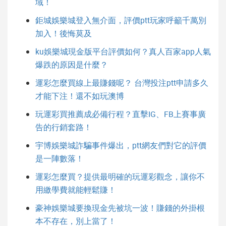
域！
鉅城娛樂城登入無介面，評價ptt玩家呼籲千萬別
加入！後悔莫及
ku娛樂城現金版平台評價如何？真人百家app人氣
爆跌的原因是什麼？
運彩怎麼買線上最賺錢呢？ 台灣投注ptt申請多久
才能下注！還不如玩澳博
玩運彩買推薦成必備行程？直擊IG、FB上賽事廣
告的行銷套路！
宇博娛樂城詐騙事件爆出，ptt網友們對它的評價
是一陣數落！
運彩怎麼買？提供最明確的玩運彩觀念，讓你不
用繳學費就能輕鬆賺！
豪神娛樂城要換現金先被坑一波！賺錢的外掛根
本不存在，別上當了！