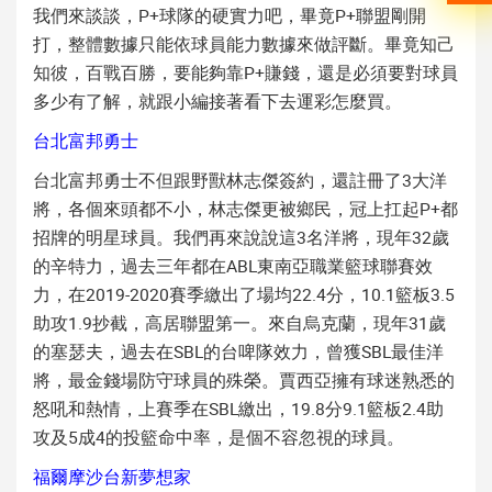
我們來談談，P+球隊的硬實力吧，畢竟P+聯盟剛開
打，整體數據只能依球員能力數據來做評斷。畢竟知己
知彼，百戰百勝，要能夠靠P+賺錢，還是必須要對球員
多少有了解，就跟小編接著看下去運彩怎麼買。
台北富邦勇士
台北富邦勇士不但跟野獸林志傑簽約，還註冊了3大洋
將，各個來頭都不小，林志傑更被鄉民，冠上扛起P+都
招牌的明星球員。我們再來說說這3名洋將，現年32歲
的辛特力，過去三年都在ABL東南亞職業籃球聯賽效
力，在2019-2020賽季繳出了場均22.4分，10.1籃板3.5
助攻1.9抄截，高居聯盟第一。來自烏克蘭，現年31歲
的塞瑟夫，過去在SBL的台啤隊效力，曾獲SBL最佳洋
將，最金錢場防守球員的殊榮。賈西亞擁有球迷熟悉的
怒吼和熱情，上賽季在SBL繳出，19.8分9.1籃板2.4助
攻及5成4的投籃命中率，是個不容忽視的球員。
福爾摩沙台新夢想家