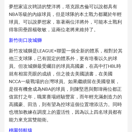
夢想家這次聘請的雙洋將，塔克跟杰倫可以說都具有
NBA等級的內線球員，但是球隊的本土戰力都屬於年輕
球員。可以說夢想家，靠著兩位洋將外，可能本土戰利
得靠田壘跟楊敬敏，這兩位老將來維持了。
新竹街口攻城獅
新竹攻城獅是LEAGUE+聯盟一個全新的體系，相對於其
他三支球隊，已有固定的體系外，更有培養以久的球
員。但攻城獅最受矚目的球員高國豪，在高中打HBL時
就有相當亮眼的成績，但之後去美國讀書，在美國
NCCA一級戰場的台灣球員。如果繼續留在美國發展，
是很有機會成為NBA的球員，則陳堅恩與鄭瑋兩位都正
值當打之年，職業賽場經驗豐富，而年輕充滿創造力的
高國豪、田浩，則有望為控球這個位置增添活力。同時
也增加教練在調度上的靈活性，因為以上四名球員都有
能力來充當雙能衛。
桃園領航猿