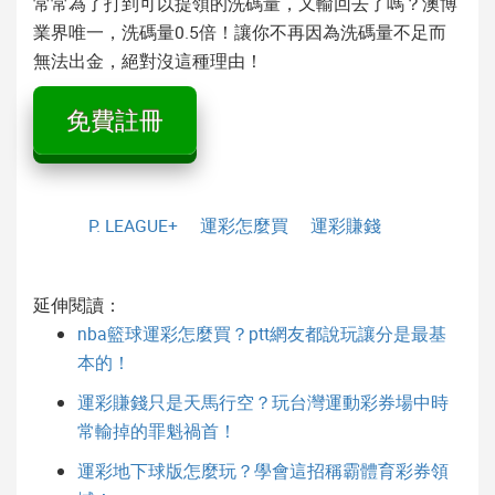
常常為了打到可以提領的洗碼量，又輸回去了嗎？澳博
業界唯一，洗碼量0.5倍！讓你不再因為洗碼量不足而
無法出金，絕對沒這種理由！
免費註冊
P. LEAGUE+
運彩怎麼買
運彩賺錢
延伸閱讀：
nba籃球運彩怎麼買？ptt網友都說玩讓分是最基
本的！
運彩賺錢只是天馬行空？玩台灣運動彩券場中時
常輸掉的罪魁禍首！
運彩地下球版怎麼玩？學會這招稱霸體育彩券領