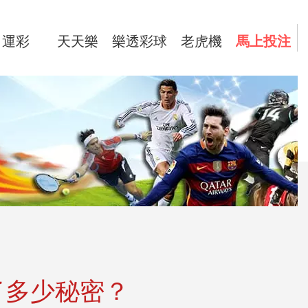
運彩
天天樂
樂透彩球
老虎機
馬上投注
了多少秘密？