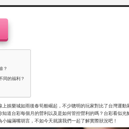
餘？
不同的福利？
線上娛樂城如雨後春筍般崛起，不少聰明的玩家對比了
台灣運動
你知道台彩每個月的營利以及是如何管控營利的嗎？台彩看似光
為小編滿嘴胡言，不如今天就讓我們一起了解實際狀況吧！