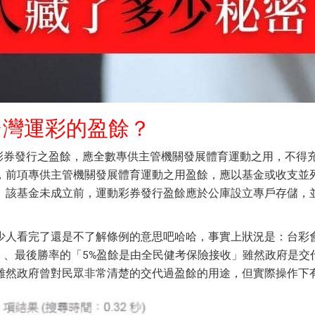
台灣運彩的盈餘？
動彩券發行之盈餘，應全數專供主管機關發展體育運動之用，不得
，前項專供主管機關發展體育運動之用盈餘，應以基金或收支並
。該基金未成立前，運動彩券發行盈餘應於公庫設立專戶存儲，
少人看完了還是不了解條例的意思吧哈哈，事實上狀況是：台彩會
」、最後勝率的「5%盈餘是由全民健考保險接收」雖然政府是
雖然政府曾對民眾非常清楚的交代過盈餘的用途，但實際操作下