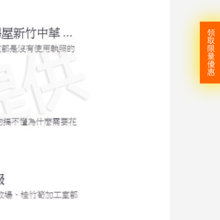
領
取
限
量
優
惠