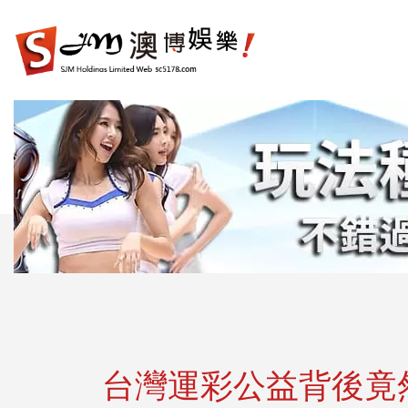
娛
樂
城|
百
家
樂|
運
彩|
天
天
樂|
樂
透
彩
球|
台灣運彩公益背後竟
老
虎